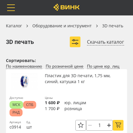
Orafol
Бренды
Доставка
Оборудование и инструмент
Каталог
Оборудование и инструмент
3D печать
3D печать
3D печать
Скачать каталог
3D принтеры
Филамент для 3D печати
Каталог
Весь каталог
Сортировать:
По наименованию
По розничной цене
По цене юр. лиц
Orafol
Рулонные материалы
Пластик для 3D печати, 1,75 мм,
синий, катушка 1 кг
Бренды
Самоклеящиеся плёнки
Доступно
Цены
Вид
1 600 ₽
юр. лицам
МСК
СПБ
Доставка
Листовые материалы
1 700 ₽
розница
РНД
Ширина, мм
Оплата
Чернила
Артикул
Ед.
с0914
шт