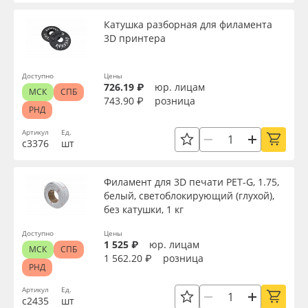
Сервис
Клей, скотчи и крепёж
Длина, мм
Катушка разборная для филамента
3D принтера
Инструкции
Мобильные конструкции и POS-материалы
Упаковка
Доступно
Цены
Компания
Профильные системы
726.19 ₽
юр. лицам
МСК
СПБ
Рабочая длина, мм
743.90 ₽
розница
РНД
Контакты
Сублимация и термотрансфер
Артикул
Ед.
Страна происхождения
с3376
шт
Блог
Светотехника
Производитель
Филамент для 3D печати PET-G, 1.75,
Поставщикам
Инженерные пластики
белый, светоблокирующий (глухой),
без катушки, 1 кг
Избранное
Упаковочные материалы
Торговая марка
Доступно
Цены
1 525 ₽
юр. лицам
МСК
СПБ
Оборудование и инструмент
8 800 550 7888
1 562.20 ₽
розница
РНД
Серия
Москва
Артикул
Ед.
Новинки ассортимента
с2435
шт