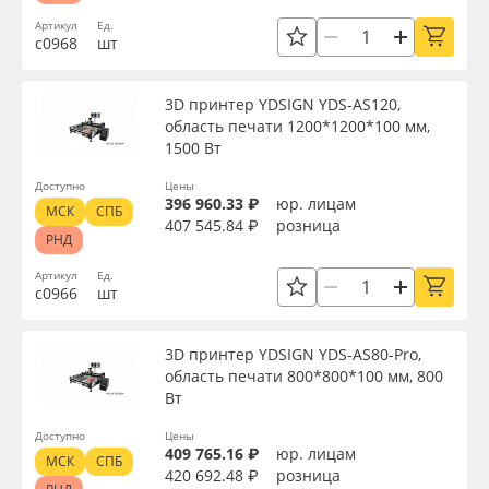
Артикул
Ед.
с0968
шт
3D принтер YDSIGN YDS-AS120,
область печати 1200*1200*100 мм,
1500 Вт
Доступно
Цены
396 960.33 ₽
юр. лицам
МСК
СПБ
407 545.84 ₽
розница
РНД
Артикул
Ед.
с0966
шт
3D принтер YDSIGN YDS-AS80-Pro,
область печати 800*800*100 мм, 800
Вт
Доступно
Цены
409 765.16 ₽
юр. лицам
МСК
СПБ
420 692.48 ₽
розница