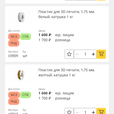
Назначение
Oracal 641
Пластик для 3D печати, 1,75 мм,
белый, катушка 1 кг
Доступность
Orajet 3640
Доступно
Цены
Плёнка монтажная Oratape
1 600 ₽
юр. лицам
МСК
СПБ
Применить
1 700 ₽
розница
РНД
ПЭТ листовой
Сбросить фильтр
Артикул
Ед.
с0909
шт
ПЭТ бэклит
Пластик для 3D печати, 1,75 мм,
Вспененный ПВХ
желтый, катушка 1 кг
Баннер
Доступно
Цены
1 600 ₽
юр. лицам
МСК
СПБ
1 700 ₽
розница
Заготовки для сувениров
РНД
Артикул
Ед.
с0913
шт