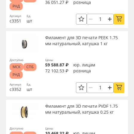
36 051.27 ₽
розница
РНД
Артикул
Ед.
с3351
шт
Филамент для 3D печати PEEK 1.75
мм натуральный, катушка 1 кг
Доступно
Цены
59 588.87 ₽
юр. лицам
МСК
СПБ
72 102.53 ₽
розница
РНД
Артикул
Ед.
с3352
шт
Филамент для 3D печати PVDF 1.75
мм натуральный, катушка 0.25 кг
Доступно
Цены
10 468.32 ₽
юр. лицам