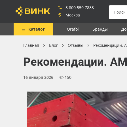
8 800 550 7888
Москва
Каталог
Orafol
Бренды
До
Главная
Блог
Отзывы
Рекомендации. A
Весь каталог
Рекомендации. AM
Рулонные материалы
Самоклеящиеся плёнки
16 января 2026
150
Листовые материалы
Чернила
Клей, скотчи и крепёж
Мобильные конструкции и
POS-материалы