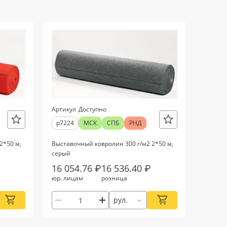
Артикул
Доступно
р7224
МСК
СПБ
РНД
2*50 м,
Выставочный ковролин 300 г/м2 2*50 м,
серый
16 054.76 ₽
16 536.40 ₽
юр. лицам
розница
рул.