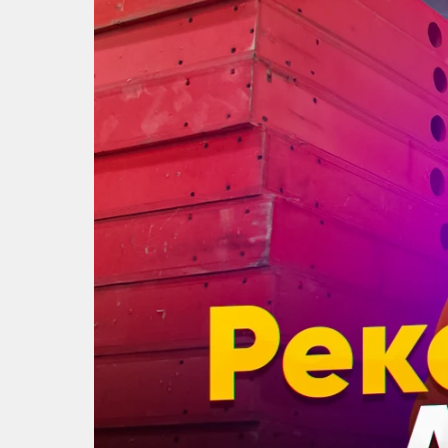
Профильные системы
Сублимация и термотрансфер
Светотехника
Инженерные пластики
Упаковочные материалы
Оборудование и инструмент
Новинки ассортимента
Oracal 641
Orajet 3640
Плёнка монтажная Oratape
ПЭТ листовой
ПЭТ бэклит
Вспененный ПВХ