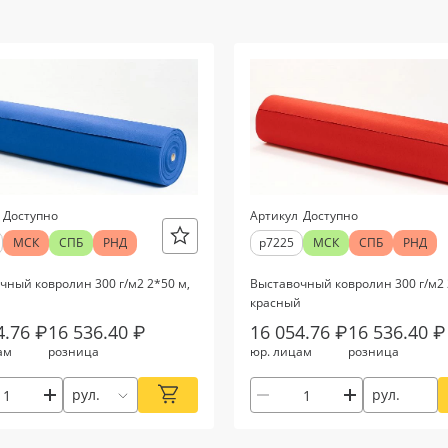
Доступно
Артикул
Доступно
МСК
СПБ
РНД
р7225
МСК
СПБ
РНД
чный ковролин 300 г/м2 2*50 м,
Выставочный ковролин 300 г/м2 
красный
4.76 ₽
16 536.40 ₽
16 054.76 ₽
16 536.40 ₽
ам
розница
юр. лицам
розница
рул.
рул.