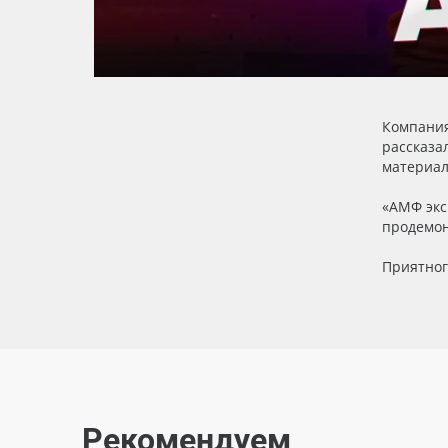
Баннер
Заготовки для сувениров
Компания
рассказа
материал
«АМФ экс
продемон
Приятног
Рекомендуем