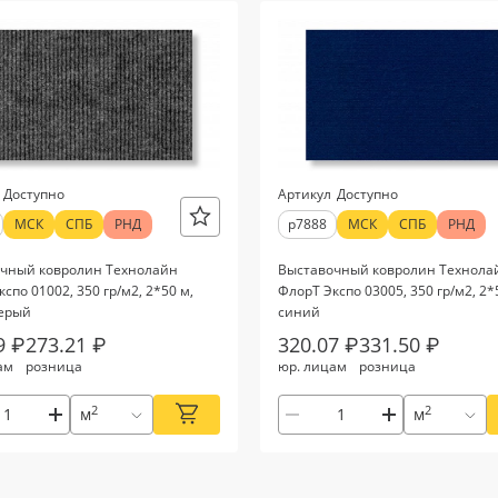
Доступно
Артикул
Доступно
МСК
СПБ
РНД
р7888
МСК
СПБ
РНД
чный ковролин Технолайн
Выставочный ковролин Технола
спо 01002, 350 гр/м2, 2*50 м,
ФлорТ Экспо 03005, 350 гр/м2, 2*
ерый
синий
9 ₽
273.21 ₽
320.07 ₽
331.50 ₽
ам
розница
юр. лицам
розница
2
2
м
м