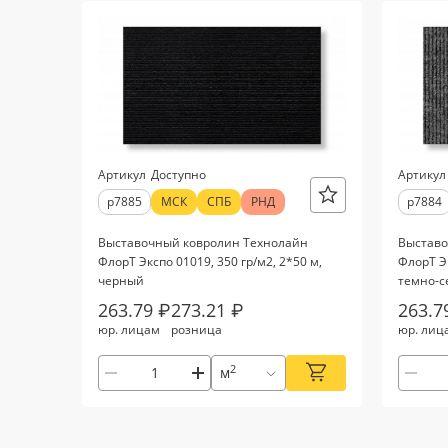
Артикул
Доступно
Артикул
р7885
МСК
СПБ
РНД
р7884
Выставочный ковролин Технолайн
Выставо
ФлорТ Экспо 01019, 350 гр/м2, 2*50 м,
ФлорТ Эк
черный
темно-с
263.79 ₽
273.21 ₽
263.7
юр. лицам
розница
юр. лиц
2
м