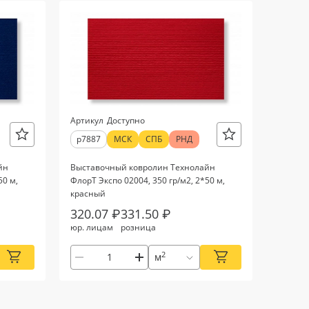
Артикул
Доступно
р7887
МСК
СПБ
РНД
йн
Выставочный ковролин Технолайн
50 м,
ФлорТ Экспо 02004, 350 гр/м2, 2*50 м,
красный
320.07 ₽
331.50 ₽
юр. лицам
розница
2
м