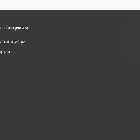
оставщикам
оставщикам
uppliers