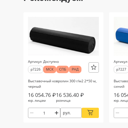
Артикул
Доступно
Артикул
р7226
МСК
СПБ
РНД
р7227
Выставочный ковролин 300 г/м2 2*50 м,
Выставо
черный
синий
16 054.76 ₽
16 536.40 ₽
16 05
юр. лицам
розница
юр. лиц
рул.