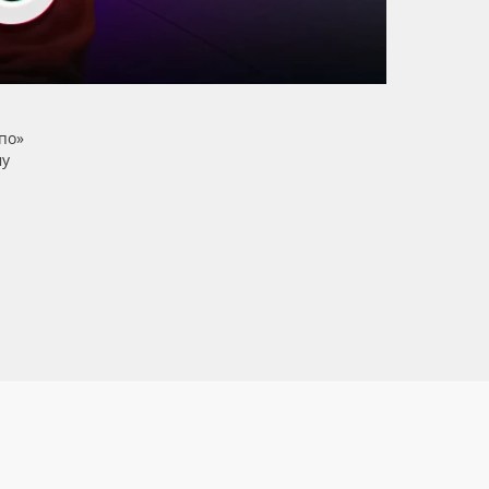
по»
му