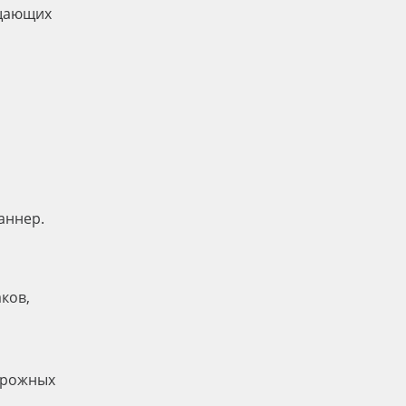
ащающих
аннер.
ков,
орожных