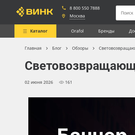
8 800 550 7888
Москва
Каталог
Orafol
Бренды
До
Главная
Блог
Обзоры
Световозвращающ
Весь каталог
Световозвращающий
Рулонные материалы
Самоклеящиеся плёнки
02 июня 2026
161
Листовые материалы
Чернила
Клей, скотчи и крепёж
Мобильные конструкции и
POS-материалы