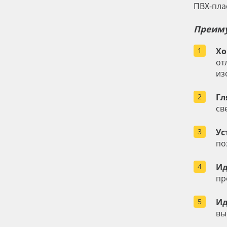
ПВХ-пла
Преиму
Хо
от
из
Гл
св
Ус
по
Ид
пр
Ид
вы