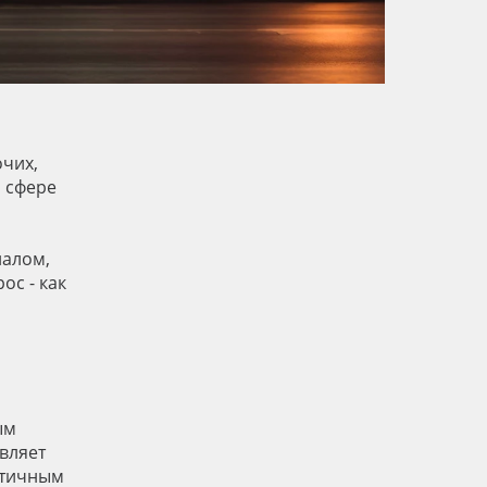
очих,
й сфере
иалом,
ос - как
ым
вляет
стичным