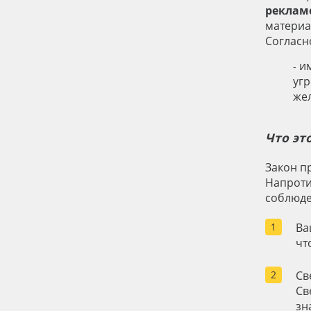
рекламе
материа
Согласн
и
-
уг
же
Что эт
Закон п
Напроти
соблюде
Ва
чт
Св
Св
зн