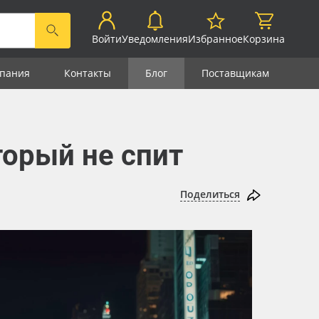
Войти
Уведомления
Избранное
Корзина
пания
Контакты
Блог
Поставщикам
орый не спит
Поделиться