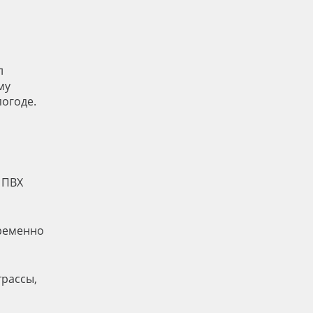
л
му
огоде.
 ПВХ
временно
трассы,