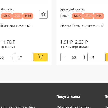
Доступно
Артикул
Доступно
МСК
СПБ
РНД
38и3
МСК
СПБ
РНД
10 мм, оцинкованный
Люверс 12 мм, оцинкованный
₽
1.70 ₽
1.91 ₽
2.23 ₽
ам
розница
юр. лицам
розница
шт
шт
Покупателям
П
ия и термотрансфер
Оферта физическим
П