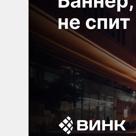
Профильные системы
Сублимация и термотрансфер
Светотехника
Инженерные пластики
Упаковочные материалы
Оборудование и инструмент
Новинки ассортимента
Oracal 641
Orajet 3640
Плёнка монтажная Oratape
ПЭТ листовой
ПЭТ бэклит
Вспененный ПВХ