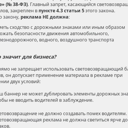
» (№ 38-ФЗ)
. Главный запрет, касающийся световозвр
лов, закреплен в
пункте 4.3 статьи 5
этого закона.
о закону,
реклама
НЕ должна
:
меть сходство с дорожными знаками или иным образом
рожать безопасности движения автомобильного,
лезнодорожного, водного, воздушного транспорта
о значит для бизнеса?
рямо не запрещает использовать световозвращающий б
в, он допускает применение материала в рекламе при
нии двух условий:
ш баннер не может дублировать элементы дорожных зна
обы не вводить водителей в заблуждение.
етовозвращение не должно создавать помех водителям.
етовозвращающая реклама не должна светиться ярче д
аков.