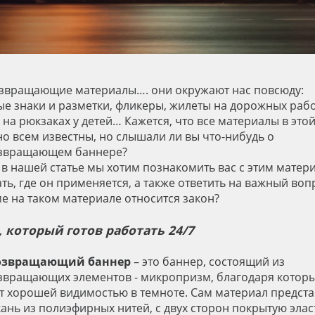
звращающие материалы…. они окружают нас повсюду:
е знаки и разметки, фликеры, жилеты на дорожных раб
 на рюкзаках у детей… Кажется, что все материалы в это
но всем известны, но слышали ли вы что-нибудь о
озвращающем баннере?
 в нашей статье мы хотим познакомить вас с этим матер
ть, где он применяется, а также ответить на важный вопр
ме на таком материале относится закон?
, который готов работать 24/7
озвращающий баннер
– это баннер, состоящий из
звращающих элементов - микропризм, благодаря котор
т хорошей видимостью в темноте. Сам материал предста
кань из полиэфирных нитей, с двух сторон покрытую эла