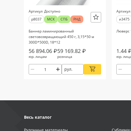
Артикул
Доступно
Артикул
р8037
МСК
СПБ
РНД
и3475
Баннер ламинированный
Люверс 
световозвращающий 450 г, 3,15*50 м
300D*500D, 18*12
56 894.06 ₽
59 169.82 ₽
1.44 
юр. лицам
розница
юр. лиц
рул.
Весь каталог
Рулонные материалы
Сублимац