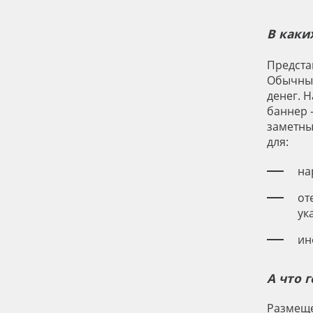
В каки
Предста
Обычный
денег. 
баннер 
заметны
для:
на
от
ук
ин
А что 
Размеще