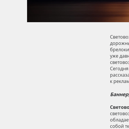
Баннер
Заготовки для сувениров
Светово
дорожны
брелоки
уже дав
светов
Сегодня
рассказа
к рекла
Баннер
Светов
светово
обладае
собой т