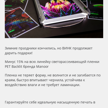
Сервис
Клей, скотчи и крепёж
Инструкции
Мобильные конструкции и POS-материалы
Компания
Профильные системы
Контакты
Сублимация и термотрансфер
Зимние праздники кончились, но ВИНК продолжает
Блог
Светотехника
дарить подарки!
Минус 15% на всю линейку светорассеивающей пленки
Поставщикам
Инженерные пластики
PET Backlit бренда Manoor
Пленка не теряет форму, не волнится и не загибается по
Избранное
Упаковочные материалы
краям, быстро впитывает чернила, устойчива к
воздействию влаги и не требует ламинации.
Оборудование и инструмент
8 800 550 7888
Москва
Гарантируйте себе идеальную насыщенную печать в
Новинки ассортимента