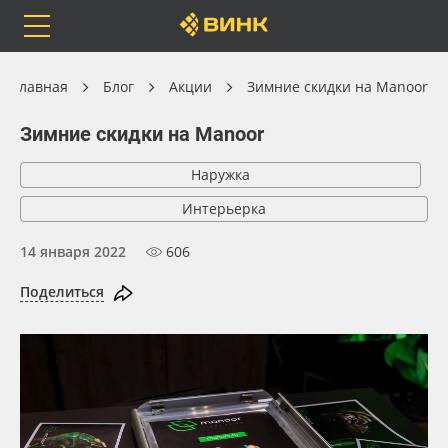
Orafol
Бренды
Доставка
Главная
Блог
Акции
Зимние скидки на Manoor
Зимние скидки на Manoor
Наружка
Каталог
Весь каталог
Интерьерка
Orafol
Рулонные материалы
14 января 2022
606
Поделиться
Бренды
Самоклеящиеся плёнки
Доставка
Листовые материалы
Оплата
Чернила