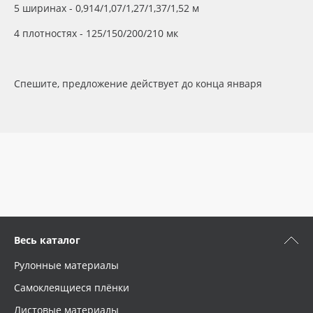
5 ширинах - 0,914/1,07/1,27/1,37/1,52 м
Oracal 641
4 плотностях - 125/150/200/210 мк
Orajet 3640
Спешите, предложение действует до конца января
Плёнка монтажная Oratape
ПЭТ листовой
ПЭТ бэклит
Вспененный ПВХ
Баннер
Весь каталог
Рулонные материалы
Заготовки для сувениров
Самоклеящиеся плёнки
Листовые материалы