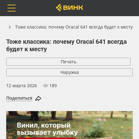
Orafol
Бренды
Доставка
ии
Тоже классика: почему Oracal 641 всегда будет к месту
Тоже классика: почему Oracal 641 всегда
будет к месту
Каталог
Весь каталог
Печать
Наружка
Orafol
Рулонные материалы
12 марта 2026
189
Бренды
Самоклеящиеся плёнки
Поделиться
Доставка
Листовые материалы
Оплата
Чернила