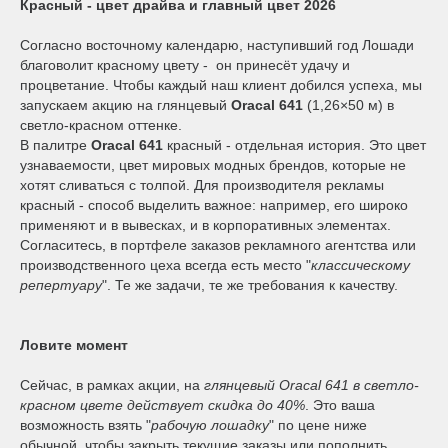
Красный - цвет драйва и главный цвет 2026
Согласно восточному календарю, наступивший год Лошади
благоволит красному цвету - он принесёт удачу и
процветание.
Чтобы каждый наш клиент добился успеха, мы
запускаем акцию на глянцевый
Oracal 641
(1,26×50 м) в
светло-красном оттенке.
В палитре
Oracal 641
красный - отдельная история. Это цвет
узнаваемости, цвет мировых модных брендов, которые не
хотят сливаться с толпой. Для производителя рекламы
красный - способ выделить важное: например, его широко
применяют и в вывесках, и в корпоративных элементах.
Согласитесь, в портфеле заказов рекламного агентства или
производственного цеха всегда есть место "
классическому
репертуару
". Те же задачи, те же требования к качеству.
Ловите момент
Сейчас, в рамках акции, на
глянцевый
Oracal 641 в светло-
красном цвете действует скидка до 40%
. Это ваша
возможность взять "
рабочую лошадку
" по цене ниже
обычной, чтобы закрыть текущие заказы или пополнить