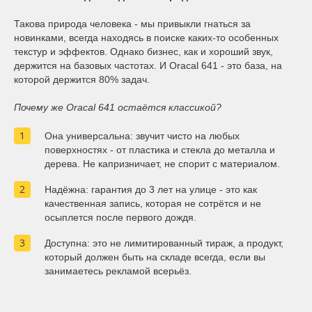
Oracal 641
Такова природа человека - мы привыкли гнаться за
новинками, всегда находясь в поиске каких-то особенных
текстур и эффектов. Однако бизнес, как и хороший звук,
Orajet 3640
держится на базовых частотах. И Oracal 641 - это база, на
которой держится 80% задач.
Плёнка монтажная Oratape
Почему же Oracal 641 остаётся классикой?
ПЭТ листовой
Она универсальна: звучит чисто на любых
поверхностях - от пластика и стекла до металла и
дерева. Не капризничает, не спорит с материалом.
ПЭТ бэклит
Надёжна: гарантия до 3 лет на улице - это как
Вспененный ПВХ
качественная запись, которая не сотрётся и не
осыплется после первого дождя.
Баннер
Доступна: это не лимитированный тираж, а продукт,
который должен быть на складе всегда, если вы
занимаетесь рекламой всерьёз.
Заготовки для сувениров