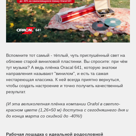
Сервис
Клей, скотчи и крепёж
Инструкции
Мобильные конструкции и POS-материалы
Компания
Профильные системы
Контакты
Сублимация и термотрансфер
Вспомните тот самый - тёплый, чуть приглушённый свет на
обложке старой виниловой пластинки. Вы спросите: при чём
Блог
Светотехника
тут музыка? А ведь плёнка Oracal 641, которую знатоки
направления называют "винилом", и есть та самая
нестареющая классика. К ней всегда приятно вернуться,
Поставщикам
Инженерные пластики
чтобы создать настроение и точно получить качественный
результат.
Избранное
Упаковочные материалы
(И эта великолепная плёнка компании Orafol в светло-
красном цвете (1,26×50 м) доступна с сегодняшнего дня и
Оборудование и инструмент
8 800 550 7888
до конца марта со скидкой до -40%!)
Москва
Новинки ассортимента
Рабочая лошадка с идеальной родословной