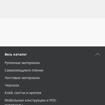
Oracal 641
Orajet 3640
Плёнка монтажная Oratape
ПЭТ листовой
Весь каталог
ПЭТ бэклит
Рулонные материалы
Вспененный ПВХ
Самоклеящиеся плёнки
Листовые материалы
Баннер
Чернила
Заготовки для сувениров
Клей, скотчи и крепёж
Мобильные конструкции и POS-
материалы