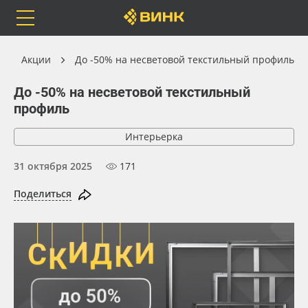
Orafol
Бренды
Доставка
Акции
До -50% на несветовой текстильный профиль
До -50% на несветовой текстильный
профиль
Каталог
Весь каталог
Интерьерка
31 октября 2025
171
Orafol
Рулонные материалы
Поделиться
Бренды
Самоклеящиеся плёнки
Доставка
Листовые материалы
Оплата
Чернила