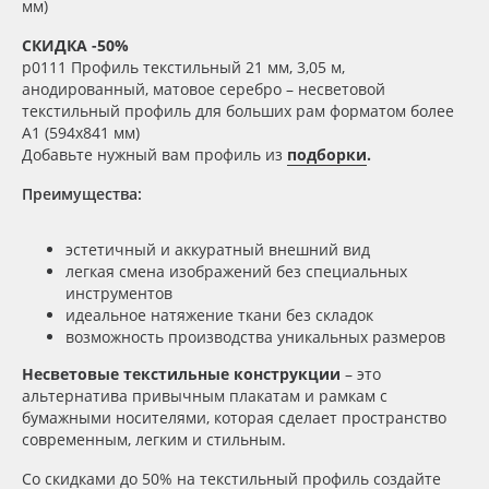
мм)
Oracal 641
СКИДКА -50%
р0111
Профиль текстильный 21 мм, 3,05 м,
анодированный, матовое серебро – несветовой
Orajet 3640
текстильный профиль для больших рам форматом более
А1 (594х841 мм)
Плёнка монтажная Oratape
Добавьте нужный вам профиль из
подборки
.
Преимущества:
ПЭТ листовой
эстетичный и аккуратный внешний вид
ПЭТ бэклит
легкая смена изображений без специальных
инструментов
идеальное натяжение ткани без складок
Вспененный ПВХ
возможность производства уникальных размеров
Несветовые текстильные конструкции
– это
Баннер
альтернатива привычным плакатам и рамкам с
бумажными носителями, которая сделает пространство
Заготовки для сувениров
современным, легким и стильным.
Со скидками до 50% на текстильный профиль создайте