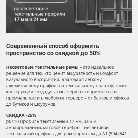
Сервис
Клей, скотчи и крепёж
Инструкции
Мобильные конструкции и POS-материалы
Компания
Профильные системы
Современный способ оформить
Контакты
Сублимация и термотрансфер
пространство со скидкой до 50%
Несветовые текстильные рамы
– это идеальное
Блог
Светотехника
решение для тех, кто ценит аккуратность и комфорт
визуального восприятия. Благодаря легкому
Поставщикам
Инженерные пластики
алюминиевому профилю и текстильному полотну, такие
конструкции создадут атмосферу гостеприимства и
премиальности в любом интерьере – от банков и офисов
Избранное
Упаковочные материалы
до бутиков и шоурумов.
СКИДКА -25%
Оборудование и инструмент
8 800 550 7888
р0110
Профиль текстильный 17 мм, 3,05 м,
Москва
анодированный, матовое серебро – несветовой
Новинки ассортимента
текстильный профиль для рам форматом до А1 (594х841