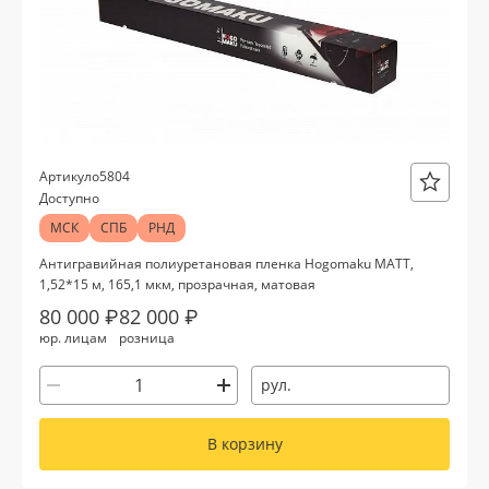
о5804
Артикул
Доступно
МСК
СПБ
РНД
Антигравийная полиуретановая пленка Hogomaku MATT,
1,52*15 м, 165,1 мкм, прозрачная, матовая
80 000 ₽
82 000 ₽
юр. лицам
розница
рул.
В корзину