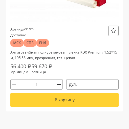
о6769
Артикул
Доступно
МСК
СПБ
РНД
Антигравийная полиуретановая пленка KDX Premium, 1,52*15
м, 195,58 мкм, прозрачная, глянцевая
56 400 ₽
59 670 ₽
юр. лицам
розница
рул.
В корзину