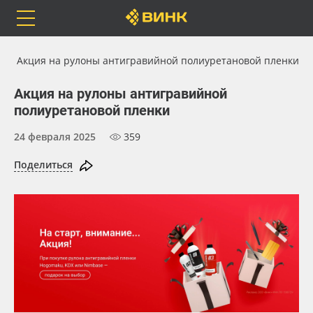
Orafol
Бренды
Доставка
Акция на рулоны антигравийной полиуретановой пленки
Акция на рулоны антигравийной
полиуретановой пленки
24 февраля 2025
359
Каталог
Весь каталог
Поделиться
Orafol
Рулонные материалы
Бренды
Самоклеящиеся плёнки
Доставка
Листовые материалы
Оплата
Чернила