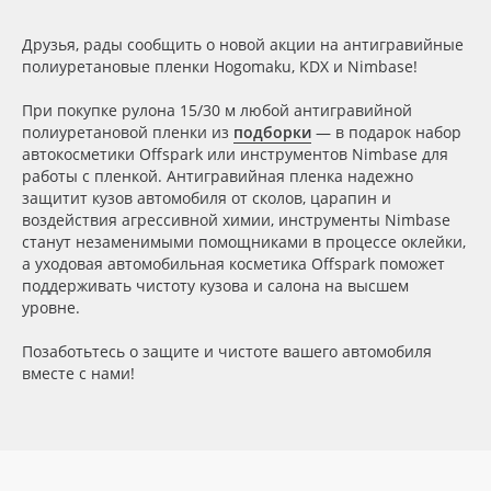
Сервис
Клей, скотчи и крепёж
Друзья, рады сообщить о новой акции на антигравийные
полиуретановые пленки Hogomaku, KDX и Nimbase!
Инструкции
Мобильные конструкции и POS-материалы
При покупке рулона 15/30 м любой антигравийной
Компания
Профильные системы
полиуретановой пленки из
подборки
— в подарок набор
автокосметики Offspark или инструментов Nimbase для
работы с пленкой. Антигравийная пленка надежно
Контакты
Сублимация и термотрансфер
защитит кузов автомобиля от сколов, царапин и
воздействия агрессивной химии, инструменты Nimbase
Блог
Светотехника
станут незаменимыми помощниками в процессе оклейки,
а уходовая автомобильная косметика Offspark поможет
поддерживать чистоту кузова и салона на высшем
Поставщикам
Инженерные пластики
уровне.
Позаботьтесь о защите и чистоте вашего автомобиля
Избранное
Упаковочные материалы
вместе с нами!
Оборудование и инструмент
8 800 550 7888
Москва
Новинки ассортимента