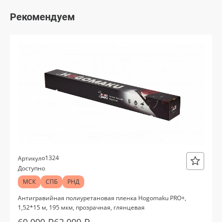
Oracal 641
Рекомендуем
Orajet 3640
Плёнка монтажная Oratape
ПЭТ листовой
ПЭТ бэклит
Вспененный ПВХ
о1324
Артикул
Доступно
Баннер
МСК
СПБ
РНД
Заготовки для сувениров
Антигравийная полиуретановая пленка Hogomaku PRO+,
1,52*15 м, 195 мкм, прозрачная, глянцевая
60 000 ₽
62 000 ₽