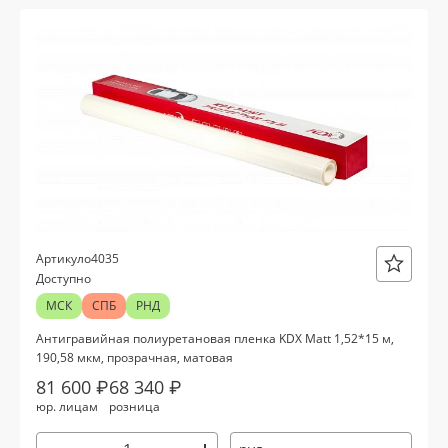
о4035
Артикул
Доступно
МСК
СПБ
РНД
Антигравийная полиуретановая пленка KDX Matt 1,52*15 м,
190,58 мкм, прозрачная, матовая
81 600 ₽
68 340 ₽
юр. лицам
розница