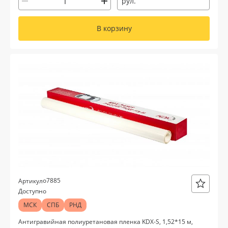
рул.
В корзину
о7885
Артикул
Доступно
МСК
СПБ
РНД
Антигравийная полиуретановая пленка KDX-S, 1,52*15 м,