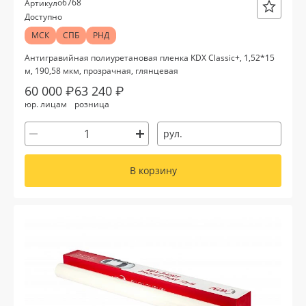
о6768
Артикул
Доступно
МСК
СПБ
РНД
Антигравийная полиуретановая пленка KDX Classic+, 1,52*15
м, 190,58 мкм, прозрачная, глянцевая
60 000 ₽
63 240 ₽
юр. лицам
розница
рул.
В корзину