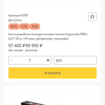
о2289
Артикул
Доступно
МСК
СПБ
РНД
Антигравийная полиуретановая пленка Hogomaku PRO+,
0,61*30 м, 195 мкм, прозрачная, глянцевая
97 400 ₽
99 900 ₽
юр. лицам
розница
рул.
В корзину