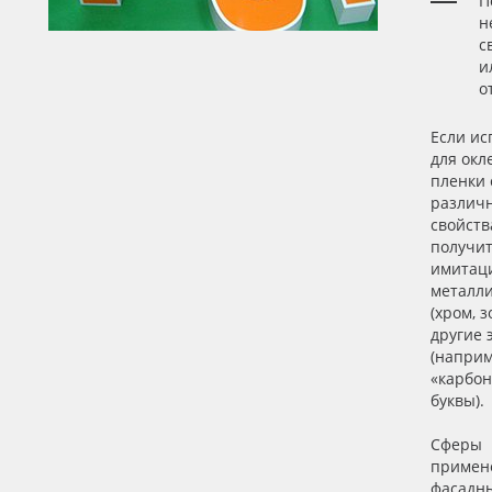
П
н
с
и
о
Если ис
для окл
пленки 
различ
свойств
получи
имитац
металли
(хром, з
другие 
(наприм
«карбо
буквы).
Сферы
примен
фасадн