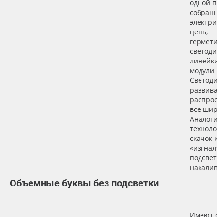
одной п
собранн
электр
цепь,
гермет
светод
линейки
модули 
Светод
развива
распро
все шир
Аналог
техноло
скачок 
«изгнал
подсве
накалив
Объемные буквы без подсветки
Имеют 