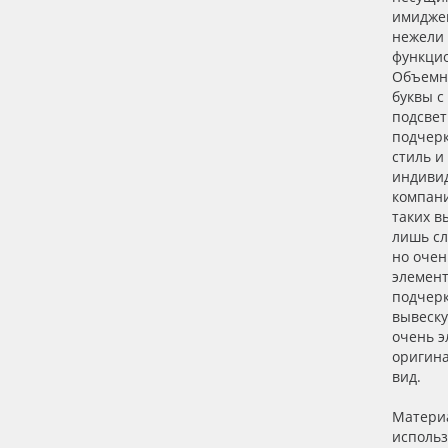
имиджев
нежели
функци
Объемн
буквы с
подсвет
подчер
стиль и
индиви
компани
таких в
лишь сл
но оче
элемент
подчер
вывеск
очень э
оригин
вид.
Матери
исполь