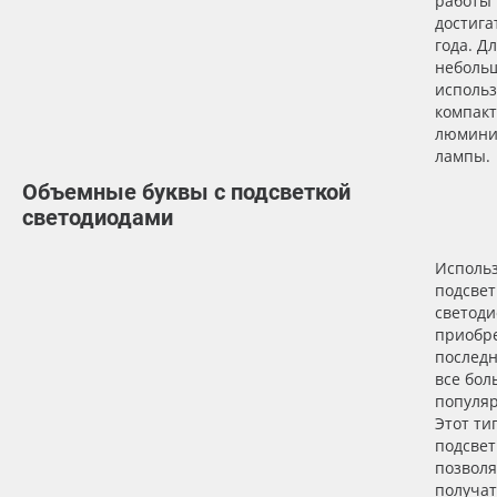
работы
достига
года. Д
небольш
исполь
компак
люмини
лампы.
Объемные буквы с подсветкой
светодиодами
Использ
подсвет
светоди
приобре
последн
все бо
популяр
Этот ти
подсвет
позволя
получат