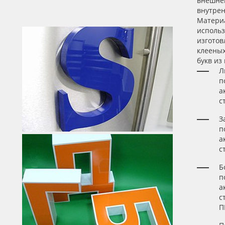
внешней
внутрен
Матери
исполь
изготов
клеены
букв из
Л
п
а
с
З
п
а
с
Б
п
а
с
П