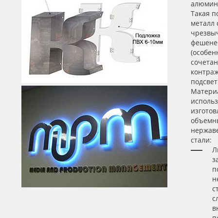
алюмини
Такая п
металл 
чрезвы
фешене
(особен
сочетан
контра
подсвет
Матери
исполь
изготов
объемны
нержав
стали:
Л
з
п
н
с
с
в
п