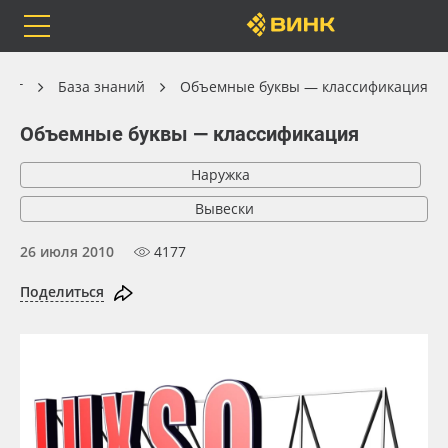
Orafol
Бренды
Доставка
лог
База знаний
Объемные буквы — классификация
Объемные буквы — классификация
Наружка
Каталог
Весь каталог
Вывески
Orafol
Рулонные материалы
26 июля 2010
4177
Поделиться
Бренды
Самоклеящиеся плёнки
Доставка
Листовые материалы
Оплата
Чернила