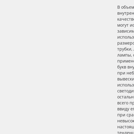
В объем
внутрен
качеств
могут и
зависим
использ
размер
трубки
лампы, 
примен
букв вн
при не
вывески
использ
светоди
остальн
всего п
ввиду е
при ср
невысок
настоящ
тенден