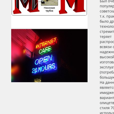
Был оч
популяр
советск
т.к. пр
было др
техноло
стреми
теряет
распро
всвязи 
надежн
высоко
изготов
эксплуа
(потреб
большу
На дан
являетс
имидже
вариант
олицет
стиля 70
использ