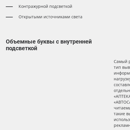
Контражурной подсветкой
Oracal 641
Открытыми источниками света
Orajet 3640
Плёнка монтажная Oratape
Объемные буквы с внутренней
подсветкой
ПЭТ листовой
Самый 
тип выв
ПЭТ бэклит
информ
нагрузк
Вспененный ПВХ
составл
отдельн
«АПТЕК
Баннер
«АВТОС
читаемы
такие в
Заготовки для сувениров
использ
рекламн