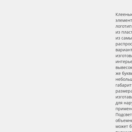
Клеены
элемент
логотип
из плас
из самы
распро
вариан
изготов
интерь
вывесок
же букв
неболь
габари
размер
изготав
для нар
примен
Подсвет
объемн
может б