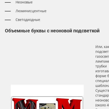
Неоновые
Люминисцентные
Светодиодные
Объемные буквы с неоновой подсветкой
Или, ка
подсвет
газосв
лампам
трубки
изготав
форме б
специа
шаблон
Сущест
стандар
неоново
(около 4