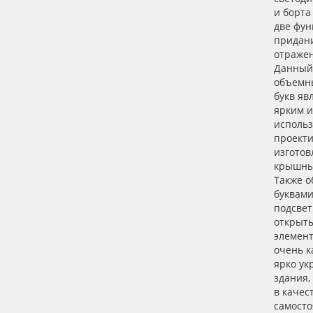
и борта
две фун
придан
отражен
Данный
объемн
букв яв
ярким и
использ
проект
изготов
крышных
Также 
буквами
подсвет
открыт
элемен
очень к
ярко ук
здания,
в качес
самосто