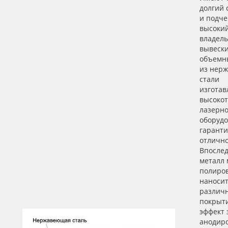
долгий 
и подч
высокий
владель
вывеск
объемн
из нер
стали
изготав
высоко
лазерн
оборудо
гаранти
отлично
Впосле
металл
полиров
наносит
различ
покрыти
эффект 
анодир