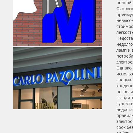
полной 
Основн
преимущ
невысо
стоимос
легкост
Недоста
недолго
ламп и 
потреб
электро
Однако
исполь
специа
конденс
позволя
сгладит
сущест
недоста
правил
электр
срок бе