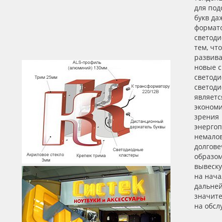
для под
букв да
формат
светоди
тем, чт
развива
новые 
светоди
светоди
являетс
экономи
зрения
энергоп
немалов
долгове
образом
вывеску
на нача
дальне
значите
на обсл