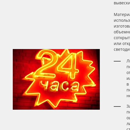
вывески
Матери
исполь
изготов
объемн
соткры
или от
светоди
Л
п
о
и
в
п
н
З
п
о
л
с