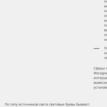
п
м
п
о
е
п
в
о
н
П
н
с
Сферы 
Фасадны
интерь
вывеск
установ
По типу источников света световые буквы бывают: