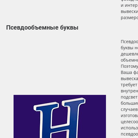
и инте
вывеск
размер
Псевдообъемные буквы
Псевдо
буквы н
дешевле
объемн
Поэтому
Ваша ф
вывеска
требует
внутре
подсветк
больши
случаев
изготов
целесо
использ
псевдо