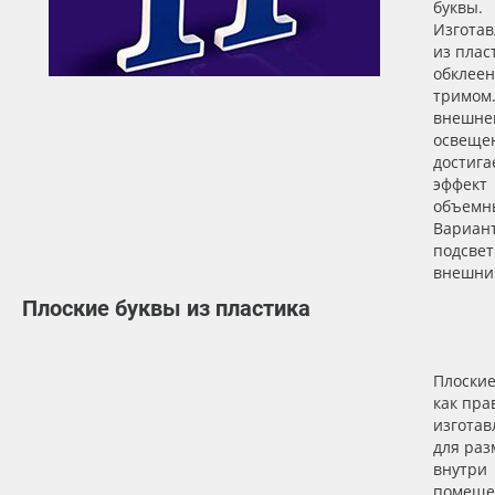
буквы.
Изгота
из плас
обклеен
тримом
внешне
освеще
достига
эффект
объемны
Вариан
подсвет
внешни
Плоские буквы из пластика
Плоские
как пра
изготав
для ра
внутри
помеще