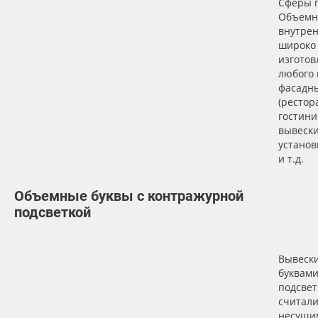
Сферы 
Объемн
внутрен
широко
изготов
любого 
фасадн
(рестор
гостини
вывеск
установ
и т.д.
Объемные буквы с контражурной
подсветкой
Вывеск
буквами
подсвет
считали
несущи