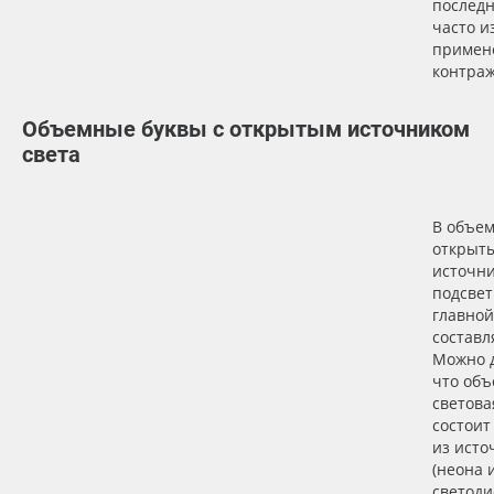
последн
часто и
примен
контраж
Объемные буквы с открытым источником
света
В объем
открыт
источни
подсвет
главной
состав
Можно д
что об
светова
состоит
из исто
(неона 
светоди