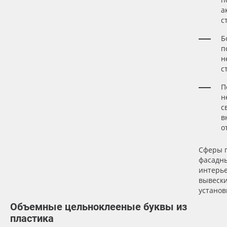
а
с
Б
п
н
с
П
н
с
в
о
Сферы 
фасадны
интерь
вывеск
установ
Объемные цельноклееные буквы из
пластика