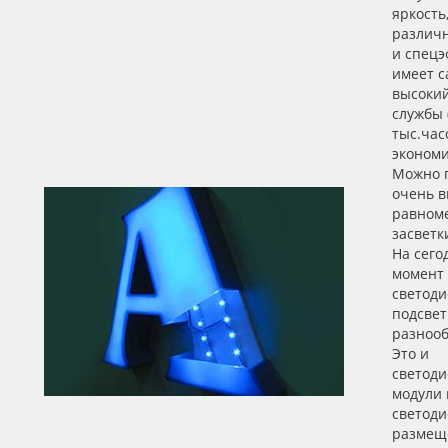
яркость
различ
и спецэ
имеет 
высокий
службы 
тыс.час
экономи
Можно 
очень 
равном
засветк
На сег
момент
светод
подсвет
разноо
Это и
светод
модули п
светоди
размещ