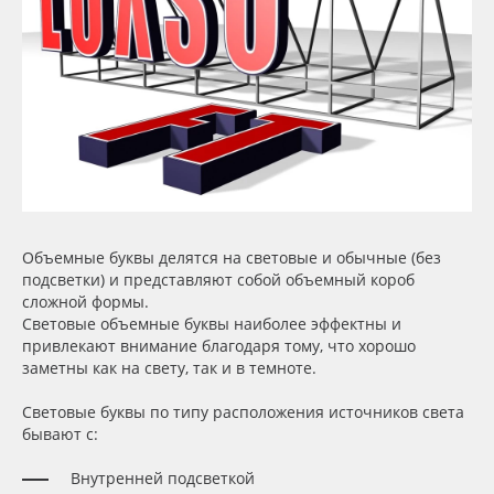
Сервис
Клей, скотчи и крепёж
Инструкции
Мобильные конструкции и POS-материалы
Компания
Профильные системы
Контакты
Сублимация и термотрансфер
Блог
Светотехника
Объемные буквы делятся на световые и обычные (без
подсветки) и представляют собой объемный короб
Поставщикам
Инженерные пластики
сложной формы.
Световые объемные буквы наиболее эффектны и
привлекают внимание благодаря тому, что хорошо
Избранное
Упаковочные материалы
заметны как на свету, так и в темноте.
Световые буквы по типу расположения источников света
Оборудование и инструмент
8 800 550 7888
бывают с:
Москва
Новинки ассортимента
Внутренней подсветкой