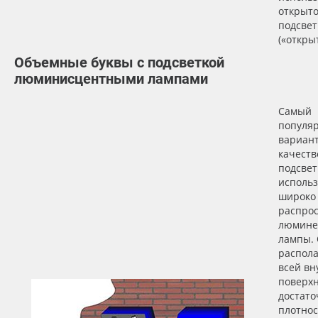
открыт
подсвет
(«откры
Объемные буквы с подсветкой
люминисцентными лампами
Самый
популя
вариант
качеств
подсвет
исполь
широко
распро
люмине
лампы.
распола
всей вн
поверхн
достато
плотнос