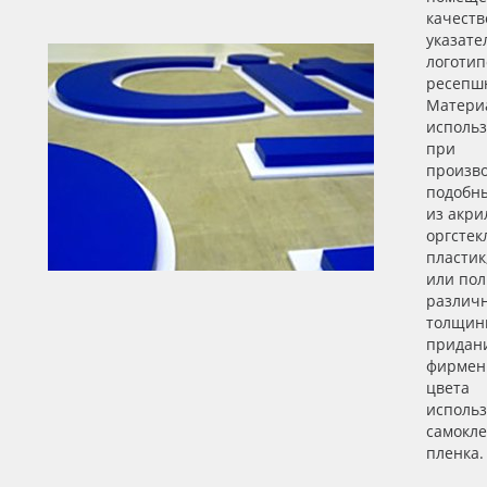
качеств
указате
логотип
ресепшн
Матери
исполь
при
произво
подобны
из акри
оргстек
пластик
или пол
различ
толщины
придан
фирмен
цвета
использ
самокл
пленка.