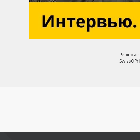
Баннер
Заготовки для сувениров
Решение 
SwissQPr