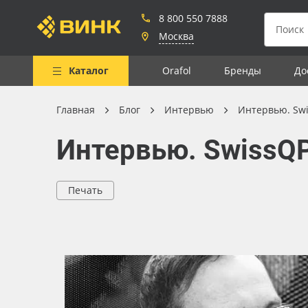
8 800 550 7888
Москва
Каталог
Orafol
Бренды
До
Главная
Блог
Интервью
Интервью. Swi
Весь каталог
Интервью. SwissQP
Рулонные материалы
Самоклеящиеся плёнки
Печать
Листовые материалы
Чернила
Клей, скотчи и крепёж
Мобильные конструкции и
POS-материалы