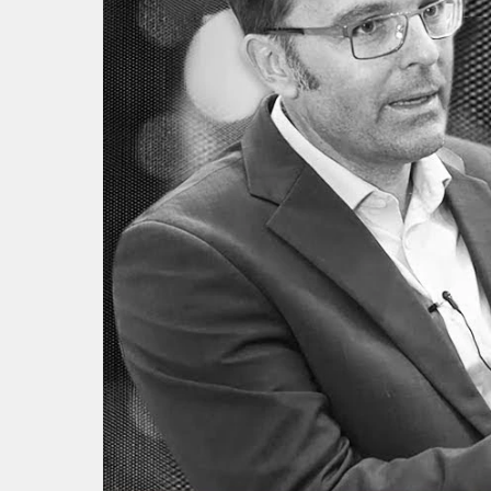
Профильные системы
Сублимация и термотрансфер
Светотехника
Инженерные пластики
Упаковочные материалы
Оборудование и инструмент
Новинки ассортимента
Oracal 641
Orajet 3640
Плёнка монтажная Oratape
ПЭТ листовой
ПЭТ бэклит
Вспененный ПВХ