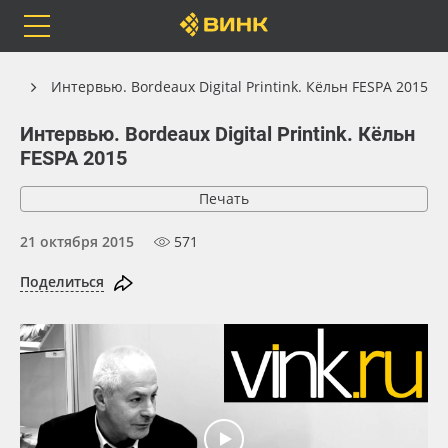
Orafol
Бренды
Доставка
ью
Интервью. Bordeaux Digital Printink. Кёльн FESPA 2015
Интервью. Bordeaux Digital Printink. Кёльн
FESPA 2015
Каталог
Весь каталог
Печать
21 октября 2015
571
Orafol
Рулонные материалы
Поделиться
Бренды
Самоклеящиеся плёнки
Доставка
Листовые материалы
Оплата
Чернила