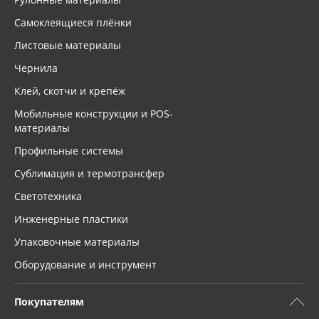
Oracal 641
Самоклеящиеся плёнки
Листовые материалы
Orajet 3640
Чернила
Клей, скотчи и крепёж
Плёнка монтажная Oratape
Мобильные конструкции и POS-
материалы
ПЭТ листовой
Профильные системы
ПЭТ бэклит
Сублимация и термотрансфер
Светотехника
Вспененный ПВХ
Инженерные пластики
Упаковочные материалы
Баннер
Оборудование и инструмент
Заготовки для сувениров
Покупателям