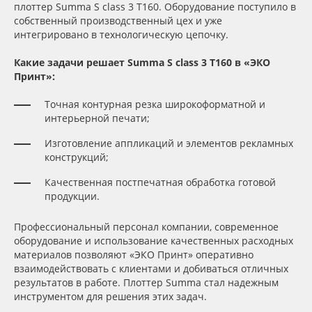
плоттер Summa S class 3 T160. Оборудование поступило в
собственный производственный цех и уже
Oracal 641
интегрировано в технологическую цепочку.
Orajet 3640
Какие задачи решает Summa S class 3 T160 в «ЭКО
Принт»:
Плёнка монтажная Oratape
Точная контурная резка широкоформатной и
интерьерной печати;
ПЭТ листовой
Изготовление аппликаций и элементов рекламных
конструкций;
ПЭТ бэклит
Качественная постпечатная обработка готовой
продукции.
Вспененный ПВХ
Профессиональный персонал компании, современное
Баннер
оборудование и использование качественных расходных
материалов позволяют «ЭКО Принт» оперативно
взаимодействовать с клиентами и добиваться отличных
Заготовки для сувениров
результатов в работе. Плоттер Summa стал надежным
инструментом для решения этих задач.