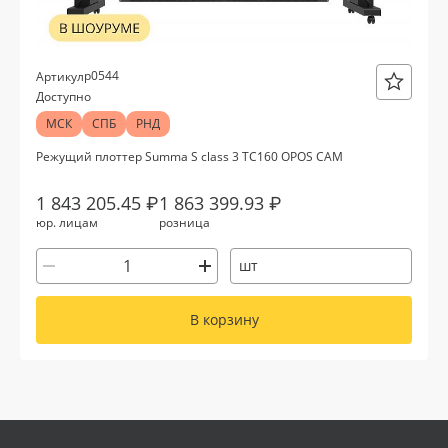
р0544
Артикул
Доступно
МСК
СПБ
РНД
Режущий плоттер Summa S class 3 TC160 OPOS CAM
1 843 205.45 ₽
1 863 399.93 ₽
юр. лицам
розница
шт
В корзину