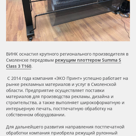
Сервис
Клей, скотчи и крепёж
Инструкции
Мобильные конструкции и POS-материалы
Компания
Профильные системы
Контакты
Сублимация и термотрансфер
ВИНК оснастил крупного регионального производителя в
Смоленске передовым
режущим плоттером Summa S
Class 3 T160
.
Блог
Светотехника
С 2014 года компания «ЭКО Принт» успешно работает на
Поставщикам
Инженерные пластики
рынке рекламных материалов и услуг в Смоленской
области. Предприятие осуществляет поставки
материалов для производства рекламы, дизайна и
Избранное
Упаковочные материалы
строительства, а также выполняет широкоформатную и
интерьерную печать, постпечатную обработку на
Оборудование и инструмент
8 800 550 7888
собственном оборудовании.
Москва
Для дальнейшего развития направления постпечатной
Новинки ассортимента
обработки компания приобрела режущий рулонный