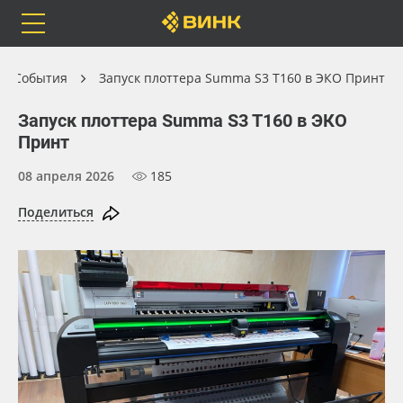
Orafol
Бренды
Доставка
События
Запуск плоттера Summa S3 T160 в ЭКО Принт
Запуск плоттера Summa S3 T160 в ЭКО
Принт
08 апреля 2026
185
Каталог
Весь каталог
Поделиться
Orafol
Рулонные материалы
Бренды
Самоклеящиеся плёнки
Доставка
Листовые материалы
Оплата
Чернила