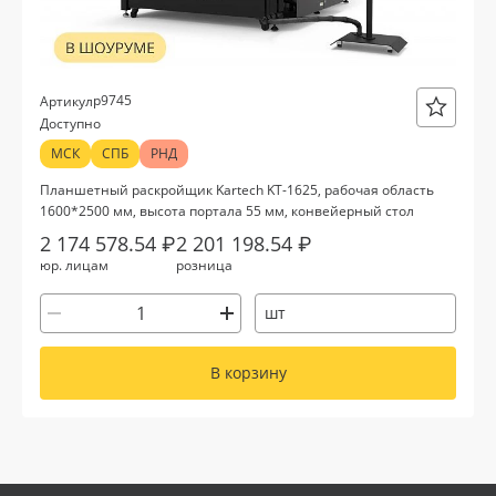
р9745
Артикул
Доступно
МСК
СПБ
РНД
Планшетный раскройщик Kartech KT-1625, рабочая область
1600*2500 мм, высота портала 55 мм, конвейерный стол
2 174 578.54 ₽
2 201 198.54 ₽
юр. лицам
розница
шт
В корзину