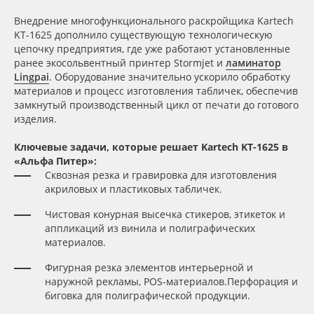
Внедрение многофункционального раскройщика Kartech
Oracal 641
KT-1625 дополнило существующую технологическую
цепочку предприятия, где уже работают установленные
Orajet 3640
ранее экосольвентный принтер Stormjet и
ламинатор
Lingpai
. Оборудование значительно ускорило обработку
материалов и процесс изготовления табличек, обеспечив
Плёнка монтажная Oratape
замкнутый производственный цикл от печати до готового
изделия.
ПЭТ листовой
Ключевые задачи, которые решает Kartech KT-1625 в
«Альфа Питер»:
ПЭТ бэклит
Сквозная резка и гравировка для изготовления
акриловых и пластиковых табличек.
Вспененный ПВХ
Чистовая конурная высечка стикеров, этикеток и
аппликаций из винила и полиграфических
Баннер
материалов.
Фигурная резка элементов интерьерной и
Заготовки для сувениров
наружной рекламы, POS-материалов.Перфорация и
биговка для полиграфической продукции.