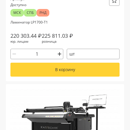
Доступно
МСК
СПБ
РНД
Ламинатор LP1700-T1
220 303.44 ₽
225 811.03 ₽
юр. лицам
розница
шт
В корзину