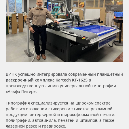
Сервис
Клей, скотчи и крепёж
Инструкции
Мобильные конструкции и POS-материалы
Компания
Профильные системы
Контакты
Сублимация и термотрансфер
Блог
Светотехника
ВИНК успешно интегрировала современный планшетный
Поставщикам
Инженерные пластики
раскроечный комплекс Kartech KT-1625
в
производственную линию универсальной типографии
«Альфа Питер».
Избранное
Упаковочные материалы
Типография специализируется на широком спектре
Оборудование и инструмент
8 800 550 7888
работ: изготовлении стикеров и этикеток, рекламной
продукции, интерьерной и широкоформатной печати,
Москва
полиграфии, автовинила, печатей и штампов, а также
Новинки ассортимента
лазерной резке и гравировке.