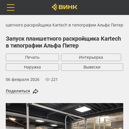
Orafol
Бренды
Доставка
планшетного раскройщика Kartech в типографии Альфа Питер
Запуск планшетного раскройщика Kartech
в типографии Альфа Питер
Каталог
Весь каталог
Печать
Интерьерка
Наружка
Вывески
Orafol
Рулонные материалы
06 февраля 2026
221
Бренды
Самоклеящиеся плёнки
Поделиться
Доставка
Листовые материалы
Оплата
Чернила