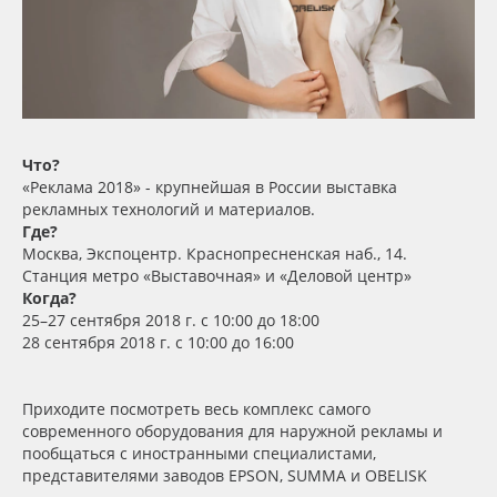
Сервис
Клей, скотчи и крепёж
Инструкции
Мобильные конструкции и POS-материалы
Компания
Профильные системы
Что?
Контакты
Сублимация и термотрансфер
«Реклама 2018» - крупнейшая в России выставка
рекламных технологий и материалов.
Где?
Блог
Светотехника
Москва, Экспоцентр. Краснопресненская наб., 14.
Станция метро «Выставочная» и «Деловой центр»
Когда?
Поставщикам
Инженерные пластики
25–27 сентября 2018 г. с 10:00 до 18:00
28 сентября 2018 г. с 10:00 до 16:00
Избранное
Упаковочные материалы
Приходите посмотреть весь комплекс самого
Оборудование и инструмент
8 800 550 7888
современного оборудования для наружной рекламы и
пообщаться с иностранными специалистами,
Москва
Новинки ассортимента
представителями заводов EPSON, SUMMA и OBELISK