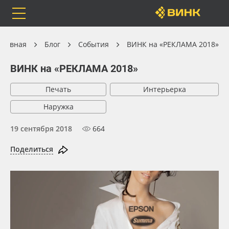
Orafol
Бренды
Доставка
Главная
Блог
События
ВИНК на «РЕКЛАМА 2018»
ВИНК на «РЕКЛАМА 2018»
Печать
Интерьерка
Каталог
Весь каталог
Наружка
Orafol
Рулонные материалы
19 сентября 2018
664
Поделиться
Бренды
Самоклеящиеся плёнки
Доставка
Листовые материалы
Оплата
Чернила