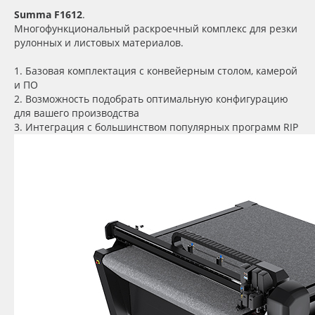
Summa F1612
.
Oracal 641
Многофункциональный раскроечный комплекс для резки
рулонных и листовых материалов.
Orajet 3640
1. Базовая комплектация с конвейерным столом, камерой
и ПО
Плёнка монтажная Oratape
2. Возможность подобрать оптимальную конфигурацию
для вашего производства
3. Интеграция с большинством популярных программ RIP
ПЭТ листовой
ПЭТ бэклит
Вспененный ПВХ
Баннер
Заготовки для сувениров