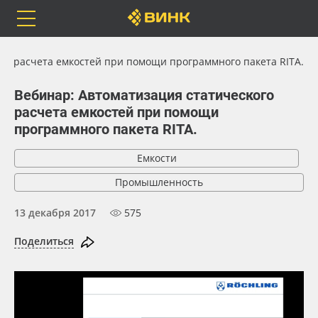
Orafol
Бренды
Доставка
го расчета емкостей при помощи программного пакета RITA.
Вебинар: Автоматизация статического
расчета емкостей при помощи
программного пакета RITA.
Каталог
Весь каталог
Емкости
Orafol
Рулонные материалы
Промышленность
13 декабря 2017
575
Бренды
Самоклеящиеся плёнки
Поделиться
Доставка
Листовые материалы
Оплата
Чернила