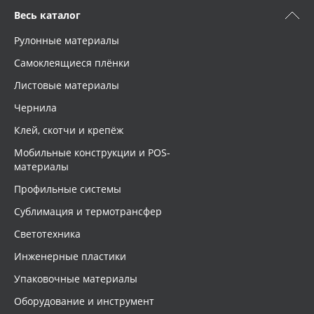
Весь каталог
Oracal 641
Рулонные материалы
Orajet 3640
Самоклеящиеся плёнки
Листовые материалы
Плёнка монтажная Oratape
Чернила
Клей, скотчи и крепёж
ПЭТ листовой
Мобильные конструкции и POS-
материалы
ПЭТ бэклит
Профильные системы
Вспененный ПВХ
Сублимация и термотрансфер
Светотехника
Баннер
Инженерные пластики
Заготовки для сувениров
Упаковочные материалы
Оборудование и инструмент