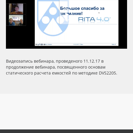
Сервис
Клей, скотчи и крепёж
Инструкции
Мобильные конструкции и POS-материалы
Компания
Профильные системы
Контакты
Сублимация и термотрансфер
Видеозапись вебинара, проведеного 11.12.17 в
Блог
Светотехника
продолжение вебинара, посвященного основам
статического расчета емкостей по методике DVS2205.
Поставщикам
Инженерные пластики
Избранное
Упаковочные материалы
Оборудование и инструмент
8 800 550 7888
Москва
Новинки ассортимента