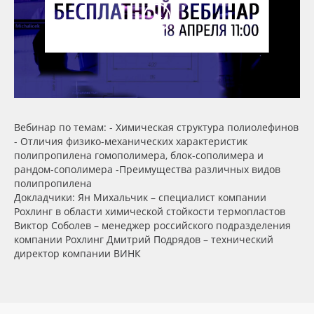
Сервис
Клей, скотчи и крепёж
Инструкции
Мобильные конструкции и POS-материалы
Компания
Профильные системы
Контакты
Сублимация и термотрансфер
Вебинар по темам: - Химическая структура полиолефинов
- Отличия физико-механических характеристик
Блог
Светотехника
полипропилена гомополимера, блок-сополимера и
рандом-сополимера -Преимущества различных видов
полипропилена
Поставщикам
Инженерные пластики
Докладчики: Ян Михальчик – специалист компании
Рохлинг в области химической стойкости термопластов
Виктор Соболев – менеджер российского подразделения
Избранное
Упаковочные материалы
компании Рохлинг Дмитрий Подрядов – технический
директор компании ВИНК
Оборудование и инструмент
8 800 550 7888
Москва
Новинки ассортимента