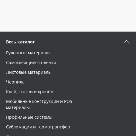
Oracal 641
Orajet 3640
Плёнка монтажная Oratape
Весь каталог
Рулонные материалы
ПЭТ листовой
Самоклеящиеся плёнки
Листовые материалы
ПЭТ бэклит
Чернила
Вспененный ПВХ
Клей, скотчи и крепёж
Мобильные конструкции и POS-
Баннер
материалы
Профильные системы
Заготовки для сувениров
Сублимация и термотрансфер