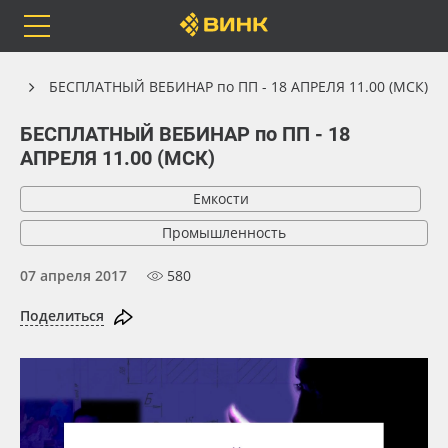
Orafol
Бренды
Доставка
ия
БЕСПЛАТНЫЙ ВЕБИНАР по ПП - 18 АПРЕЛЯ 11.00 (МСК)
БЕСПЛАТНЫЙ ВЕБИНАР по ПП - 18
АПРЕЛЯ 11.00 (МСК)
Каталог
Весь каталог
Емкости
Промышленность
Orafol
Рулонные материалы
07 апреля 2017
580
Бренды
Самоклеящиеся плёнки
Поделиться
Доставка
Листовые материалы
Оплата
Чернила