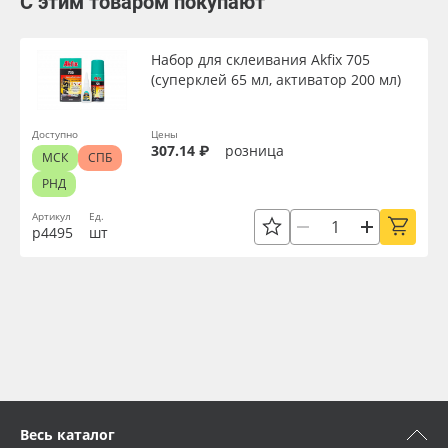
С этим товаром покупают
Набор для склеивания Akfix 705
(суперклей 65 мл, активатор 200 мл)
Доступно
Цены
307.14 ₽
розница
МСК
СПБ
РНД
Артикул
Ед.
р4495
шт
Весь каталог