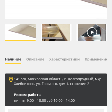
Oracal 641
Orajet 3640
Плёнка монтажная Oratape
ПЭТ листовой
Наличие
Описание
Характеристики
Применение
ПЭТ бэклит
Вспененный ПВХ
141720, Московская область, г. Долгопрудный, мкр.
Хлебниково, ул. Горького, дом 1, строение 2
Баннер
Режим работы
Заготовки для сувениров
пн - пт 9:00 - 18:00 , сб 10:00 - 14:00