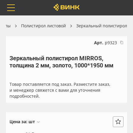
Orafol
Бренды
Доставка
риалы
Полистирол листовой
Зеркальный полистирол
Арт.
р9323
Зеркальный полистирол MIRROS,
Каталог
Весь каталог
толщина 2 мм, золото, 1000*1950 мм
Orafol
Рулонные материалы
Товар поставляется под заказ. Разместите заказ,
Бренды
Самоклеящиеся плёнки
и менеджер свяжется с вами для уточнения
подробностей.
Доставка
Листовые материалы
Оплата
Чернила
Цена за:
шт