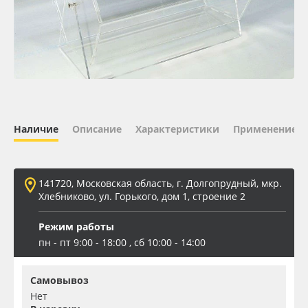
Oracal 641
Orajet 3640
Плёнка монтажная Oratape
ПЭТ листовой
Наличие
Описание
Характеристики
Применение
ПЭТ бэклит
141720, Московская область, г. Долгопрудный, мкр.
Хлебниково, ул. Горького, дом 1, строение 2
Вспененный ПВХ
Режим работы
Баннер
пн - пт 9:00 - 18:00 , сб 10:00 - 14:00
Заготовки для сувениров
Самовывоз
Нет