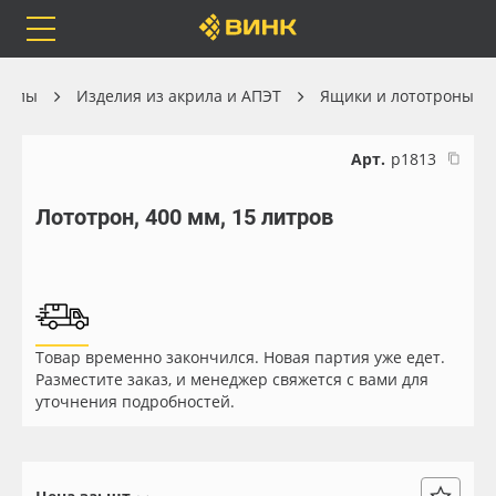
Orafol
Бренды
Доставка
риалы
Изделия из акрила и АПЭТ
Ящики и лототроны
Арт.
р1813
Лототрон, 400 мм, 15 литров
Каталог
Весь каталог
Orafol
Рулонные материалы
Бренды
Самоклеящиеся плёнки
Товар временно закончился. Новая партия уже едет.
Разместите заказ, и менеджер свяжется с вами для
Доставка
Листовые материалы
уточнения подробностей.
Оплата
Чернила