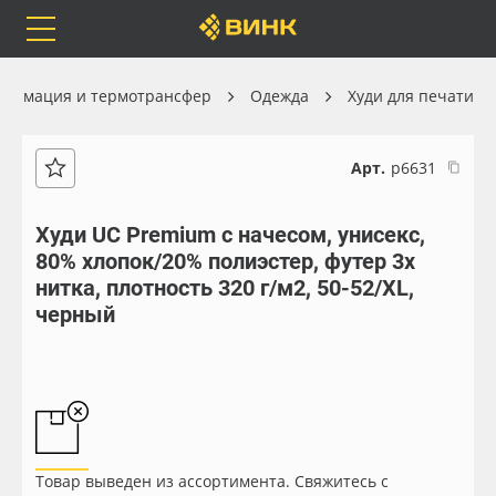
Orafol
Бренды
Доставка
блимация и термотрансфер
Одежда
Худи для печати
Арт.
р6631
Каталог
Весь каталог
Худи UC Premium с начесом, унисекс,
80% хлопок/20% полиэстер, футер 3х
Orafol
Рулонные материалы
нитка, плотность 320 г/м2, 50-52/XL,
черный
Бренды
Самоклеящиеся плёнки
Доставка
Листовые материалы
Оплата
Чернила
Товар выведен из ассортимента. Свяжитесь с