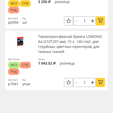
3 250 ₽
розница
МСК
СПБ
РНД
Артикул
Ед.
р6994
шт
Термотрансферная бумага LOMOND
А4 (210*297 мм), 10 л. 140 г/м2, для
струйных, цветных принтеров, для
темных тканей
Доступно
Цены
1 043.52 ₽
розница
МСК
СПБ
РНД
Артикул
Ед.
р7041
упак