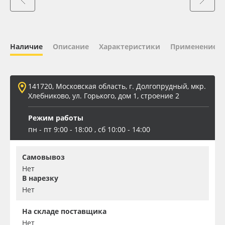
Oracal 641
Orajet 3640
Наличие
Описание
Характеристики
Применение
Плёнка монтажная Oratape
141720, Московская область, г. Долгопрудный, мкр.
ПЭТ листовой
Хлебниково, ул. Горького, дом 1, строение 2
Режим работы
ПЭТ бэклит
пн - пт 9:00 - 18:00 , сб 10:00 - 14:00
Вспененный ПВХ
Самовывоз
Нет
Баннер
В нарезку
Нет
Заготовки для сувениров
На складе поставщика
Нет