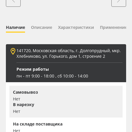
Oracal 641
Orajet 3640
Наличие
Описание
Характеристики
Применение
Плёнка монтажная Oratape
141720, Московская область, г. Долгопрудный, мкр.
ПЭТ листовой
Хлебниково, ул. Горького, дом 1, строение 2
Режим работы
ПЭТ бэклит
пн - пт 9:00 - 18:00 , сб 10:00 - 14:00
Вспененный ПВХ
Самовывоз
Нет
Баннер
В нарезку
Нет
Заготовки для сувениров
На складе поставщика
Нет