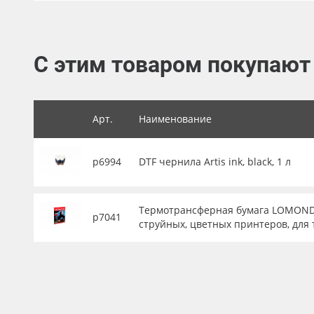
Баннер
Заготовки для сувениров
С этим товаром покупают
Арт.
Наименование
р6994
DTF чернила Artis ink, black, 1 л
Термотрансферная бумага LOMOND А4
р7041
струйных, цветных принтеров, для