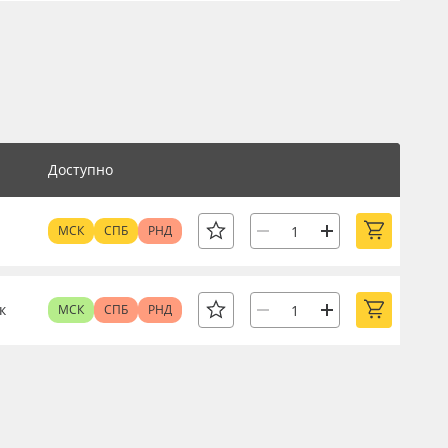
Доступно
МСК
СПБ
РНД
к
МСК
СПБ
РНД