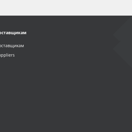
оставщикам
оставщикам
uppliers