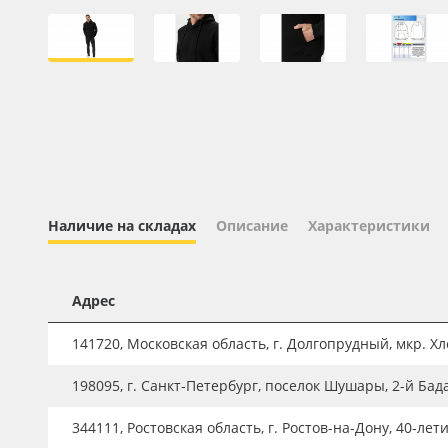
Профильные системы
Сублимация и термотрансфер
Светотехника
Инженерные пластики
Упаковочные материалы
Оборудование и инструмент
Новинки ассортимента
Наличие на складах
Описание
Характеристики
Oracal 641
Orajet 3640
Адрес
Плёнка монтажная Oratape
141720, Московская область, г. Долгопрудный, мкр. Хле
ПЭТ листовой
198095, г. Санкт-Петербург, поселок Шушары, 2-й Бад
ПЭТ бэклит
344111, Ростовская область, г. Ростов-на-Дону, 40-лет
Вспененный ПВХ