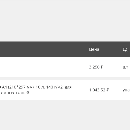
Цена
Ед.
3 250 ₽
шт
 (210*297 мм), 10 л. 140 г/м2, для
1 043.52 ₽
упа
 темных тканей