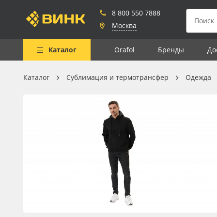
8 800 550 7888
Москва
Каталог
Orafol
Бренды
До
Каталог
Сублимация и термотрансфер
Одежда
Весь каталог
Рулонные материалы
Самоклеящиеся плёнки
Листовые материалы
Чернила
Клей, скотчи и крепёж
Мобильные конструкции и
POS-материалы