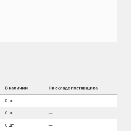
В наличии
На складе поставщика
0
шт
—
0
шт
—
0
шт
—