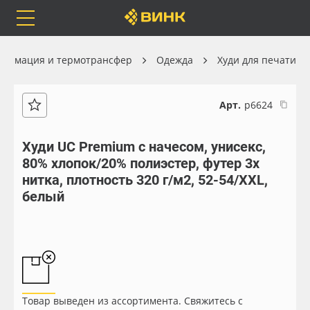
Orafol
Бренды
Доставка
блимация и термотрансфер
Одежда
Худи для печати
Арт.
р6624
Каталог
Весь каталог
Худи UC Premium с начесом, унисекс,
80% хлопок/20% полиэстер, футер 3х
Orafol
Рулонные материалы
нитка, плотность 320 г/м2, 52-54/XXL,
белый
Бренды
Самоклеящиеся плёнки
Доставка
Листовые материалы
Оплата
Чернила
Товар выведен из ассортимента. Свяжитесь с