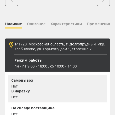
Oracal 641
Orajet 3640
Наличие
Описание
Характеристики
Применение
Плёнка монтажная Oratape
141720, Московская область, г. Долгопрудный, мкр.
ПЭТ листовой
Хлебниково, ул. Горького, дом 1, строение 2
Режим работы
ПЭТ бэклит
пн - пт 9:00 - 18:00 , сб 10:00 - 14:00
Вспененный ПВХ
Самовывоз
Нет
Баннер
В нарезку
Нет
Заготовки для сувениров
На складе поставщика
Нет