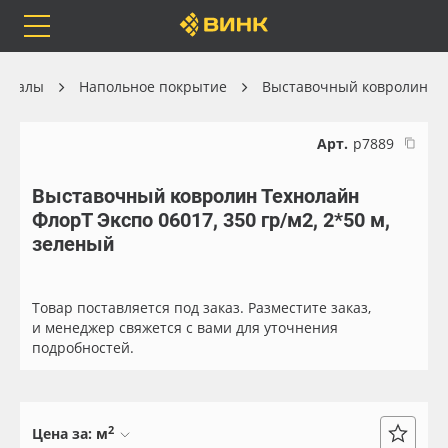
Orafol
Бренды
Доставка
ериалы
Напольное покрытие
Выставочный ковролин
Арт.
р7889
Выставочный ковролин Технолайн
Каталог
Весь каталог
ФлорТ Экспо 06017, 350 гр/м2, 2*50 м,
зеленый
Orafol
Рулонные материалы
Бренды
Самоклеящиеся плёнки
Товар поставляется под заказ. Разместите заказ,
и менеджер свяжется с вами для уточнения
подробностей.
Доставка
Листовые материалы
Оплата
Чернила
2
Цена за:
м