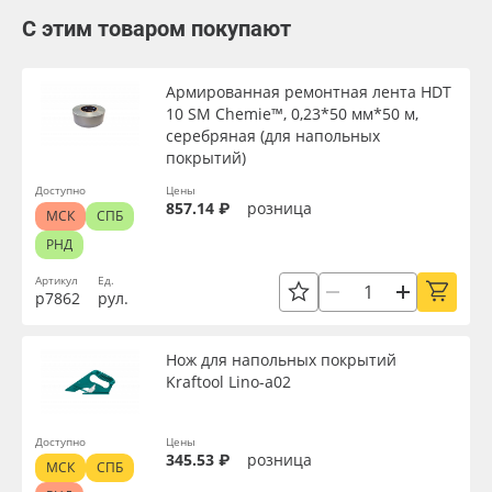
С этим товаром покупают
Армированная ремонтная лента HDT
10 SM Chemie™, 0,23*50 мм*50 м,
серебряная (для напольных
покрытий)
Доступно
Цены
857.14 ₽
розница
МСК
СПБ
РНД
Артикул
Ед.
р7862
рул.
Нож для напольных покрытий
Kraftool Lino-a02
Доступно
Цены
345.53 ₽
розница
МСК
СПБ