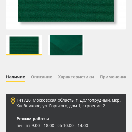
Oracal 641
Orajet 3640
Плёнка монтажная Oratape
ПЭТ листовой
ПЭТ бэклит
Наличие
Описание
Характеристики
Применение
Вспененный ПВХ
141720, Московская область, г. Долгопрудный, мкр.
Баннер
Хлебниково, ул. Горького, дом 1, строение 2
Заготовки для сувениров
Режим работы
пн - пт 9:00 - 18:00 , сб 10:00 - 14:00