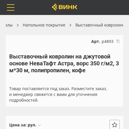
Orafol
Бренды
Доставка
ериалы
Напольное покрытие
Выставочный ковролин
Арт.
р4893
Выставочный ковролин на джутовой
Каталог
Весь каталог
основе НеваТафт Астра, ворс 350 г/м2, 3
м*30 м, полипропилен, кофе
Orafol
Рулонные материалы
Бренды
Самоклеящиеся плёнки
Товар поставляется под заказ. Разместите заказ,
и менеджер свяжется с вами для уточнения
подробностей.
Доставка
Листовые материалы
Оплата
Чернила
Цена за:
рул.