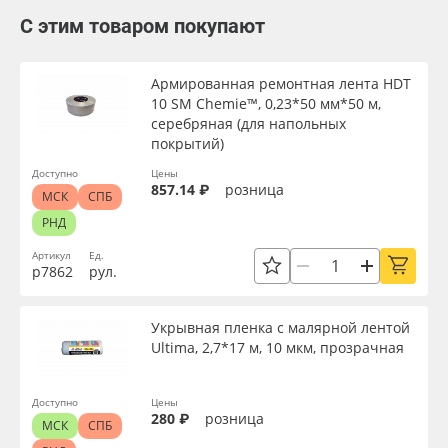
С этим товаром покупают
Армированная ремонтная лента HDT
10 SM Chemie™, 0,23*50 мм*50 м,
серебряная (для напольных
покрытий)
Доступно
Цены
857.14 ₽
розница
МСК
СПБ
РНД
Артикул
Ед.
р7862
рул.
Укрывная пленка с малярной лентой
Ultima, 2,7*17 м, 10 мкм, прозрачная
Доступно
Цены
280 ₽
розница
МСК
СПБ