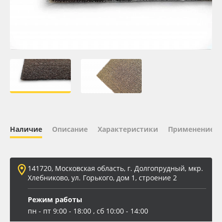
Oracal 641
Orajet 3640
Плёнка монтажная Oratape
ПЭТ листовой
ПЭТ бэклит
Наличие
Описание
Характеристики
Применение
Вспененный ПВХ
141720, Московская область, г. Долгопрудный, мкр.
Баннер
Хлебниково, ул. Горького, дом 1, строение 2
Заготовки для сувениров
Режим работы
пн - пт 9:00 - 18:00 , сб 10:00 - 14:00