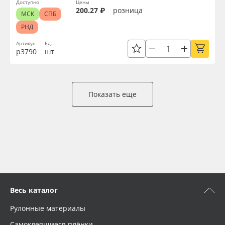
Доступно
Цены
200.27 ₽
розница
МСК
СПБ
РНД
Артикул
Ед.
р3790
шт
Показать еще
Весь каталог
Рулонные материалы
Самоклеящиеся плёнки