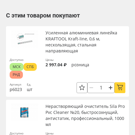
С этим товаром покупают
Усиленная алюминиевая линейка
KRAFTOOL Kraft-line, 0,6 м,
нескользящая, стальная
направляющая
Доступно
Цены
2 997.04 ₽
розница
МСК
СПБ
РНД
Артикул
Ед.
р6023
шт
Нерастворяющий очиститель Sila Pro
Pvc Cleaner №20, быстросохнущий,
антистатик, профессиональный, 1000
мл
Доступно
Цены