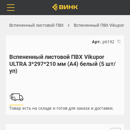
Orafol
Бренды
Доставка
Вспененный листовой ПВХ
Вспененный ПВХ Vikupor
Арт.
р6192
Вспененный листовой ПВХ Vikupor
Каталог
Весь каталог
ULTRA 3*297*210 мм (А4) белый (5 шт/
уп)
Orafol
Рулонные материалы
Бренды
Самоклеящиеся плёнки
Доставка
Листовые материалы
Товар есть на складе и готов для заказа и доставки.
Оплата
Чернила