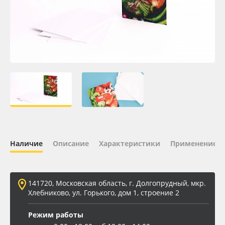
Oracal 641
Orajet 3640
Плёнка монтажная Oratape
ПЭТ листовой
ПЭТ бэклит
Наличие
Описание
Характеристики
Применение
Вспененный ПВХ
Баннер
141720, Московская область, г. Долгопрудный, мкр.
Хлебниково, ул. Горького, дом 1, строение 2
Заготовки для сувениров
Режим работы