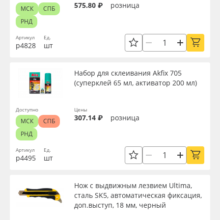
575.80 ₽
розница
МСК
СПБ
РНД
Артикул
Ед.
р4828
шт
Набор для склеивания Akfix 705
(суперклей 65 мл, активатор 200 мл)
Доступно
Цены
307.14 ₽
розница
МСК
СПБ
РНД
Артикул
Ед.
р4495
шт
Нож с выдвижным лезвием Ultima,
сталь SK5, автоматическая фиксация,
доп.выступ, 18 мм, черный