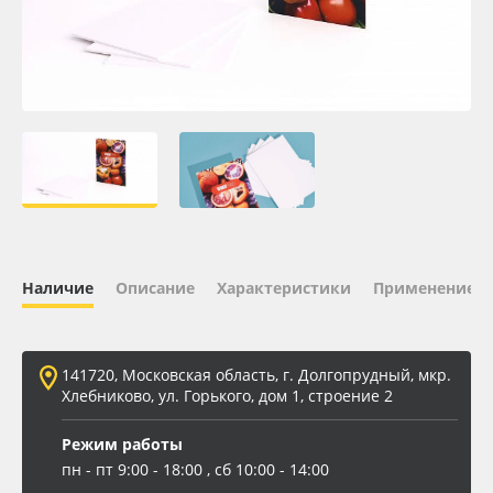
Oracal 641
Orajet 3640
Плёнка монтажная Oratape
ПЭТ листовой
ПЭТ бэклит
Наличие
Описание
Характеристики
Применение
Вспененный ПВХ
141720, Московская область, г. Долгопрудный, мкр.
Баннер
Хлебниково, ул. Горького, дом 1, строение 2
Заготовки для сувениров
Режим работы
пн - пт 9:00 - 18:00 , сб 10:00 - 14:00