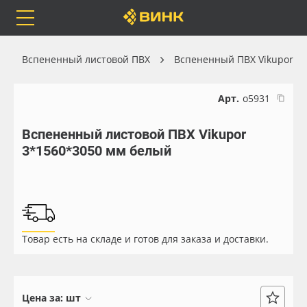
Orafol
Бренды
Доставка
Вспененный листовой ПВХ
Вспененный ПВХ Vikupor
Арт.
о5931
Вспененный листовой ПВХ Vikupor
Каталог
Весь каталог
3*1560*3050 мм белый
Orafol
Рулонные материалы
Бренды
Самоклеящиеся плёнки
Товар есть на складе и готов для заказа и доставки.
Доставка
Листовые материалы
Оплата
Чернила
Цена за:
шт