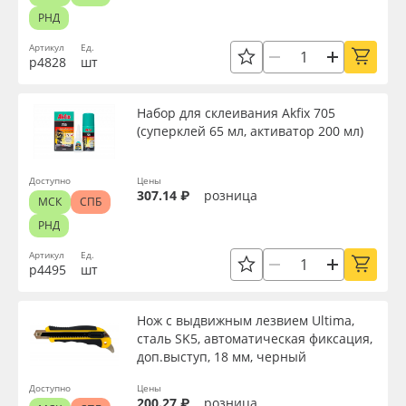
РНД
Артикул
Ед.
р4828
шт
Набор для склеивания Akfix 705
(суперклей 65 мл, активатор 200 мл)
Доступно
Цены
307.14 ₽
розница
МСК
СПБ
РНД
Артикул
Ед.
р4495
шт
Нож с выдвижным лезвием Ultima,
сталь SK5, автоматическая фиксация,
доп.выступ, 18 мм, черный
Доступно
Цены
200.27 ₽
розница