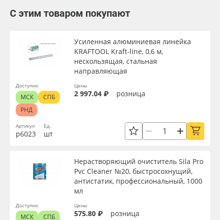
С этим товаром покупают
Усиленная алюминиевая линейка
KRAFTOOL Kraft-line, 0,6 м,
нескользящая, стальная
направляющая
Доступно
Цены
2 997.04 ₽
розница
МСК
СПБ
РНД
Артикул
Ед.
р6023
шт
Нерастворяющий очиститель Sila Pro
Pvc Cleaner №20, быстросохнущий,
антистатик, профессиональный, 1000
мл
Доступно
Цены
575.80 ₽
розница
МСК
СПБ