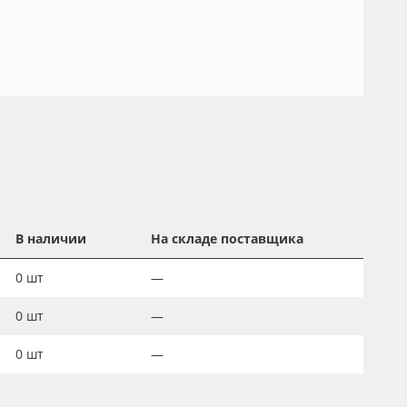
В наличии
На складе поставщика
0
шт
—
0
шт
—
0
шт
—