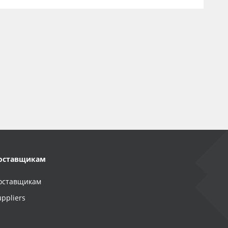
оставщикам
оставщикам
uppliers