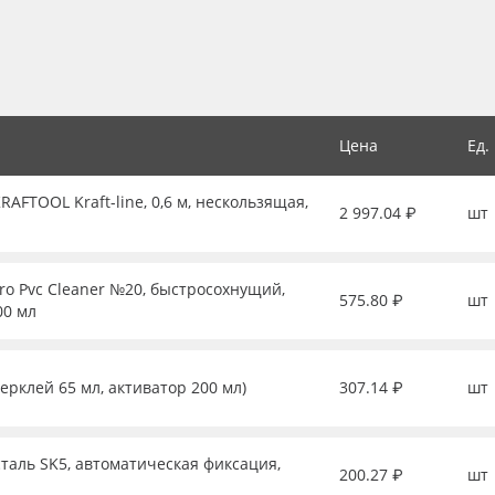
Цена
Ед.
FTOOL Kraft-line, 0,6 м, нескользящая,
2 997.04 ₽
шт
ro Pvc Cleaner №20, быстросохнущий,
575.80 ₽
шт
00 мл
перклей 65 мл, активатор 200 мл)
307.14 ₽
шт
таль SK5, автоматическая фиксация,
200.27 ₽
шт