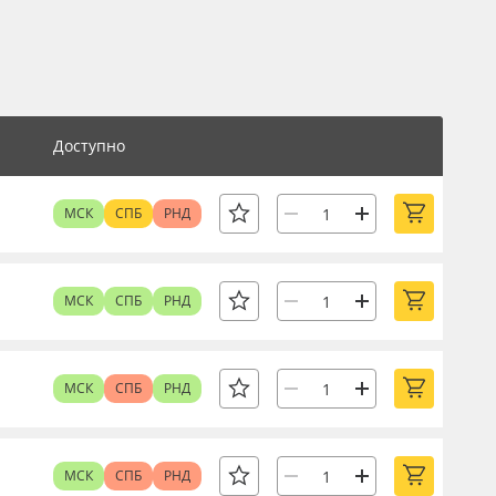
Доступно
МСК
СПБ
РНД
МСК
СПБ
РНД
МСК
СПБ
РНД
МСК
СПБ
РНД