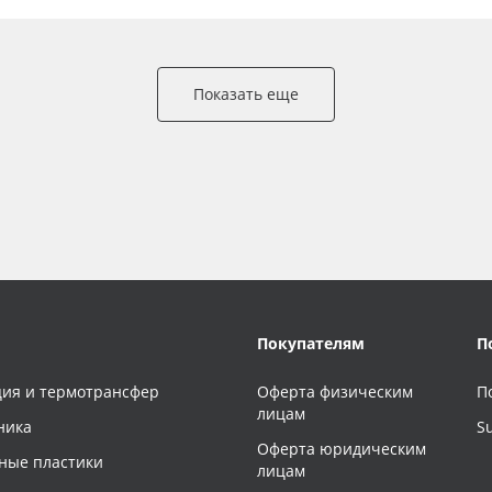
Показать еще
Покупателям
П
ия и термотрансфер
Оферта физическим
П
лицам
ника
S
Оферта юридическим
ные пластики
лицам