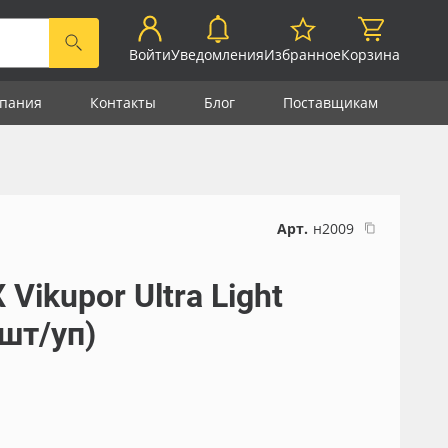
Войти
Уведомления
Избранное
Корзина
пания
Контакты
Блог
Поставщикам
Арт.
н2009
ikupor Ultra Light
шт/уп)