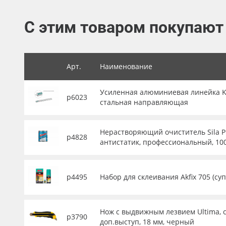
Баннер
С этим товаром покупают
Заготовки для сувениров
Арт.
Наименование
Усиленная алюминиевая линейка KRA
р6023
стальная направляющая
Нерастворяющий очиститель Sila P
р4828
антистатик, профессиональный, 10
р4495
Набор для склеивания Akfix 705 (су
Нож с выдвижным лезвием Ultima, с
р3790
доп.выступ, 18 мм, черный