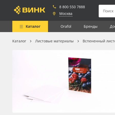
8 800 550 7888
Москва
Каталог
Orafol
Бренды
До
Каталог
Листовые материалы
Вспененный лист
Весь каталог
Рулонные материалы
Самоклеящиеся плёнки
Листовые материалы
Чернила
Клей, скотчи и крепёж
Мобильные конструкции и
POS-материалы