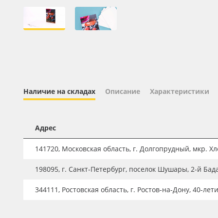
Профильные системы
Сублимация и термотрансфер
Светотехника
Инженерные пластики
Упаковочные материалы
Оборудование и инструмент
Наличие на складах
Описание
Характеристики
Новинки ассортимента
Oracal 641
Адрес
Orajet 3640
141720, Московская область, г. Долгопрудный, мкр. Хле
Плёнка монтажная Oratape
198095, г. Санкт-Петербург, поселок Шушары, 2-й Бад
ПЭТ листовой
344111, Ростовская область, г. Ростов-на-Дону, 40-лет
ПЭТ бэклит
Вспененный ПВХ