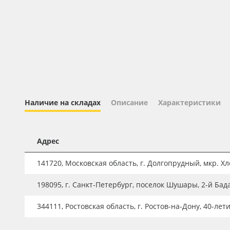
Профильные системы
Сублимация и термотрансфер
Светотехника
Инженерные пластики
Упаковочные материалы
Оборудование и инструмент
Наличие на складах
Описание
Характеристики
Новинки ассортимента
Oracal 641
Адрес
Orajet 3640
141720, Московская область, г. Долгопрудный, мкр. Хле
Плёнка монтажная Oratape
198095, г. Санкт-Петербург, поселок Шушары, 2-й Бад
ПЭТ листовой
ПЭТ бэклит
344111, Ростовская область, г. Ростов-на-Дону, 40-лет
Вспененный ПВХ