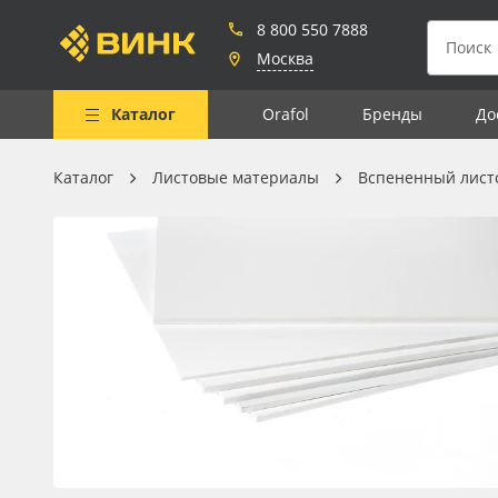
8 800 550 7888
Москва
Каталог
Orafol
Бренды
До
Каталог
Листовые материалы
Вспененный лист
Весь каталог
Рулонные материалы
Самоклеящиеся плёнки
Листовые материалы
Чернила
Клей, скотчи и крепёж
Мобильные конструкции и
POS-материалы