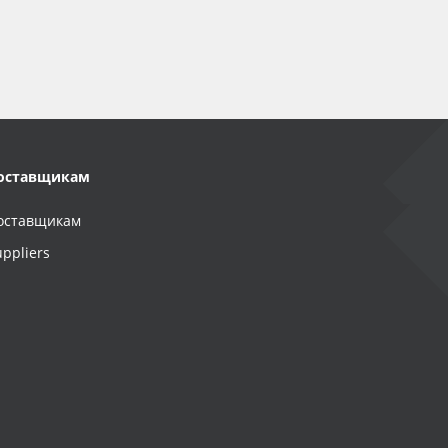
оставщикам
оставщикам
uppliers