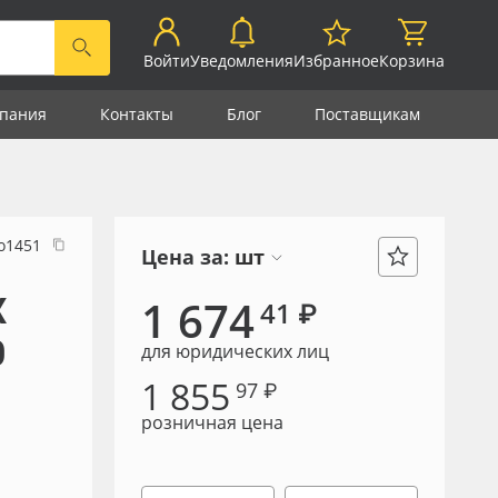
Войти
Уведомления
Избранное
Корзина
пания
Контакты
Блог
Поставщикам
о1451
Цена за:
шт
Х
1 674
41 ₽
0
для юридических лиц
1 855
97 ₽
розничная цена