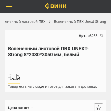
Orafol
Бренды
Доставка
Вспененный листовой ПВХ
Вспененный ПВХ Unext Strong
Арт.
о8253
Вспененный листовой ПВХ UNEXT-
Каталог
Весь каталог
Strong 8*2030*3050 мм, белый
Orafol
Рулонные материалы
Бренды
Самоклеящиеся плёнки
Товар есть на складе и готов для заказа и доставки.
Доставка
Листовые материалы
Оплата
Чернила
Цена за:
шт