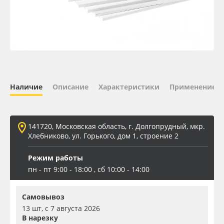
Oracal 641
Orajet 3640
Плёнка монтажная Oratape
Наличие
Описание
Характеристики
Применение
ПЭТ листовой
ПЭТ бэклит
141720, Московская область, г. Долгопрудный, мкр.
Хлебниково, ул. Горького, дом 1, строение 2
Вспененный ПВХ
Режим работы
пн - пт 9:00 - 18:00 , сб 10:00 - 14:00
Баннер
Самовывоз
Заготовки для сувениров
13 шт, с 7 августа 2026
В нарезку