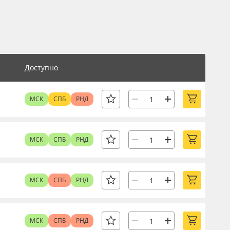
Доступно
МСК
СПБ
РНД
МСК
СПБ
РНД
МСК
СПБ
РНД
МСК
СПБ
РНД