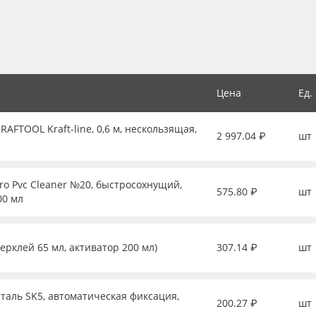
Цена
Ед.
FTOOL Kraft-line, 0,6 м, нескользящая,
2 997.04 ₽
шт
ro Pvc Cleaner №20, быстросохнущий,
575.80 ₽
шт
00 мл
перклей 65 мл, активатор 200 мл)
307.14 ₽
шт
таль SK5, автоматическая фиксация,
200.27 ₽
шт