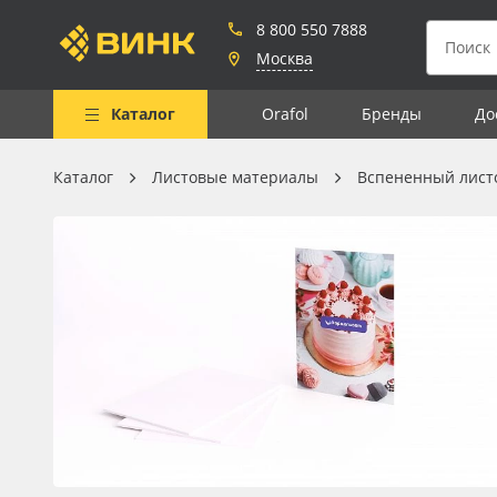
8 800 550 7888
Москва
Каталог
Orafol
Бренды
До
Каталог
Листовые материалы
Вспененный лист
Весь каталог
Рулонные материалы
Самоклеящиеся плёнки
Листовые материалы
Чернила
Клей, скотчи и крепёж
Мобильные конструкции и
POS-материалы