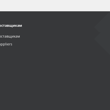
оставщикам
оставщикам
uppliers