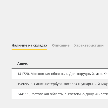
Профильные системы
Сублимация и термотрансфер
Светотехника
Инженерные пластики
Упаковочные материалы
Оборудование и инструмент
Наличие на складах
Описание
Характеристики
Новинки ассортимента
Oracal 641
Адрес
Orajet 3640
141720, Московская область, г. Долгопрудный, мкр. Хле
Плёнка монтажная Oratape
198095, г. Санкт-Петербург, поселок Шушары, 2-й Бад
ПЭТ листовой
344111, Ростовская область, г. Ростов-на-Дону, 40-лет
ПЭТ бэклит
Вспененный ПВХ