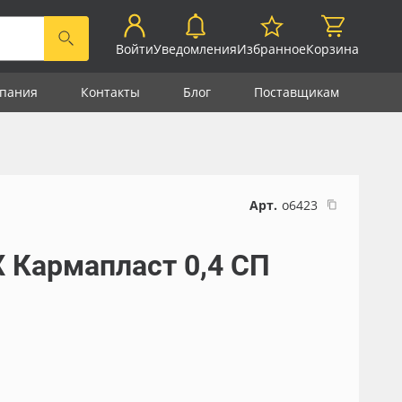
Войти
Уведомления
Избранное
Корзина
пания
Контакты
Блог
Поставщикам
Арт.
о6423
 Кармапласт 0,4 СП