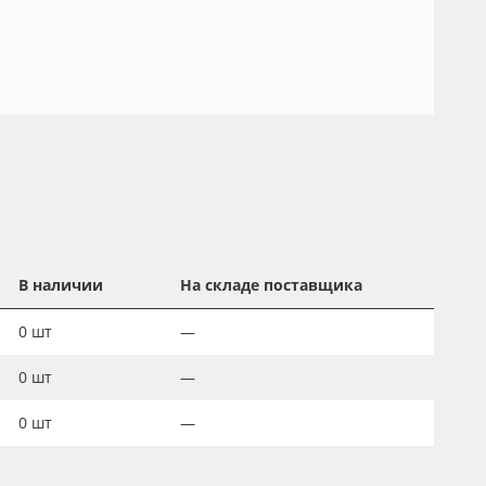
В наличии
На складе поставщика
0
шт
—
0
шт
—
0
шт
—