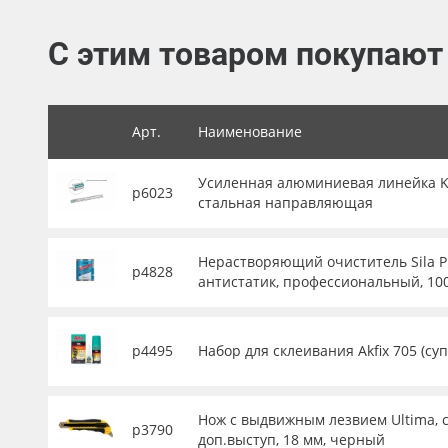
Баннер
С этим товаром покупают
Заготовки для сувениров
Арт.
Наименование
Усиленная алюминиевая линейка KRA
р6023
стальная направляющая
Нерастворяющий очиститель Sila P
р4828
антистатик, профессиональный, 10
р4495
Набор для склеивания Akfix 705 (су
Нож с выдвижным лезвием Ultima, с
р3790
доп.выступ, 18 мм, черный