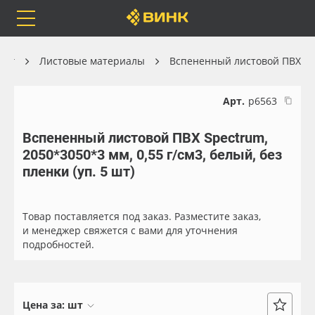
Orafol
Бренды
Доставка
лог
Листовые материалы
Вспененный листовой ПВХ
Арт.
р6563
Вспененный листовой ПВХ Spectrum,
Каталог
Весь каталог
2050*3050*3 мм, 0,55 г/см3, белый, без
пленки (уп. 5 шт)
Orafol
Рулонные материалы
Бренды
Самоклеящиеся плёнки
Товар поставляется под заказ. Разместите заказ,
и менеджер свяжется с вами для уточнения
подробностей.
Доставка
Листовые материалы
Оплата
Чернила
Цена за:
шт