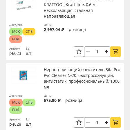
KRAFTOOL Kraft-line, 0,6 м,
нескользящая, стальная
направляющая
Доступно
Цены
2 997.04 ₽
розница
МСК
СПБ
РНД
Артикул
Ед.
р6023
шт
Нерастворяющий очиститель Sila Pro
Pvc Cleaner №20, быстросохнущий,
антистатик, профессиональный, 1000
мл
Доступно
Цены
575.80 ₽
розница
МСК
СПБ
РНД
Артикул
Ед.
р4828
шт