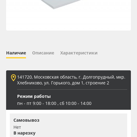
Oracal 641
Orajet 3640
Плёнка монтажная Oratape
Наличие
Описание
Характеристики
ПЭТ листовой
ПЭТ бэклит
141720, Московская область, г. Долгопрудный, мкр.
Хлебниково, ул. Горького, дом 1, строение 2
Вспененный ПВХ
Режим работы
пн - пт 9:00 - 18:00 , сб 10:00 - 14:00
Баннер
Самовывоз
Заготовки для сувениров
Нет
В нарезку