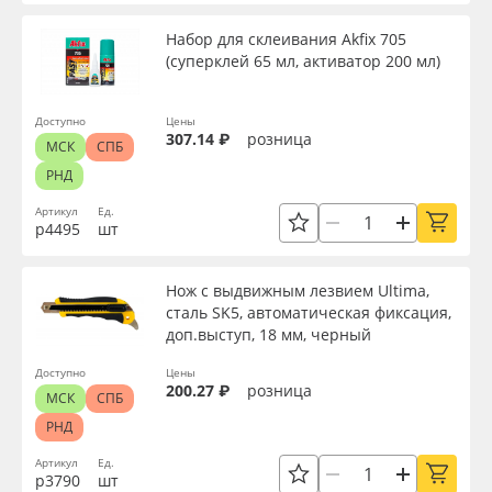
Набор для склеивания Akfix 705
(суперклей 65 мл, активатор 200 мл)
Доступно
Цены
307.14 ₽
розница
МСК
СПБ
РНД
Артикул
Ед.
р4495
шт
Нож с выдвижным лезвием Ultima,
сталь SK5, автоматическая фиксация,
доп.выступ, 18 мм, черный
Доступно
Цены
200.27 ₽
розница
МСК
СПБ
РНД
Артикул
Ед.
р3790
шт