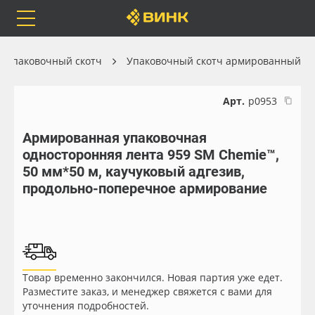
Orafol
Бренды
Доставка
Упаковочный скотч
Упаковочный скотч армированный
Арт.
р0953
Армированная упаковочная
Каталог
Весь каталог
односторонняя лента 959 SM Chemie™,
50 мм*50 м, каучуковый адгезив,
Orafol
Рулонные материалы
продольно-поперечное армирование
Бренды
Самоклеящиеся плёнки
Доставка
Листовые материалы
Товар временно закончился. Новая партия уже едет.
Оплата
Чернила
Разместите заказ, и менеджер свяжется с вами для
уточнения подробностей.