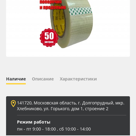
Oracal 641
Orajet 3640
Плёнка монтажная Oratape
ПЭТ листовой
ПЭТ бэклит
Наличие
Описание
Характеристики
Вспененный ПВХ
141720, Московская область, г. Долгопрудный, мкр.
Баннер
Хлебниково, ул. Горького, дом 1, строение 2
Заготовки для сувениров
Режим работы
пн - пт 9:00 - 18:00 , сб 10:00 - 14:00