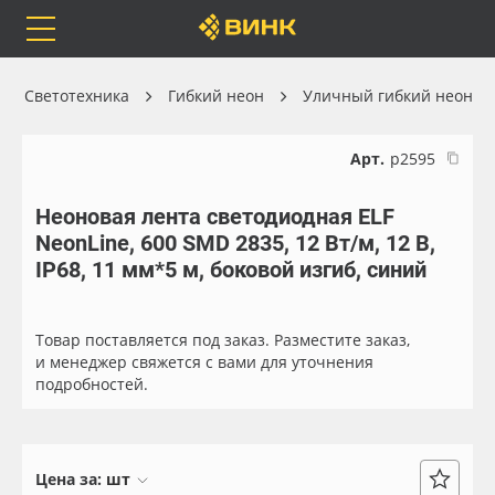
Orafol
Бренды
Доставка
Светотехника
Гибкий неон
Уличный гибкий неон
Арт.
р2595
Неоновая лента светодиодная ELF
Каталог
Весь каталог
NeonLine, 600 SMD 2835, 12 Вт/м, 12 В,
IP68, 11 мм*5 м, боковой изгиб, синий
Orafol
Рулонные материалы
Бренды
Самоклеящиеся плёнки
Товар поставляется под заказ. Разместите заказ,
и менеджер свяжется с вами для уточнения
подробностей.
Доставка
Листовые материалы
Оплата
Чернила
Цена за:
шт