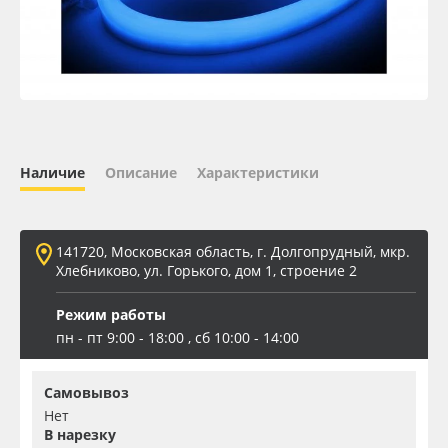
Oracal 641
Orajet 3640
Плёнка монтажная Oratape
Наличие
Описание
Характеристики
ПЭТ листовой
ПЭТ бэклит
141720, Московская область, г. Долгопрудный, мкр.
Хлебниково, ул. Горького, дом 1, строение 2
Вспененный ПВХ
Режим работы
пн - пт 9:00 - 18:00 , сб 10:00 - 14:00
Баннер
Самовывоз
Заготовки для сувениров
Нет
В нарезку