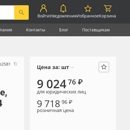
Войти
Уведомления
Избранное
Корзина
пания
Контакты
Блог
Поставщикам
р2581
Цена за:
шт
9 024
76 ₽
e,
для юридических лиц
9 718
4
96 ₽
розничная цена