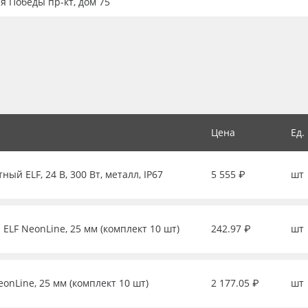
ия Победы пр-кт, дом 75
Цена
Ед.
й ELF, 24 В, 300 Вт, металл, IP67
5 555 ₽
шт
ELF NeonLine, 25 мм (комплект 10 шт)
242.97 ₽
шт
nLine, 25 мм (комплект 10 шт)
2 177.05 ₽
шт