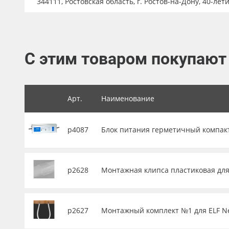
344111, Ростовская область, г. Ростов-на-Дону, 40-лет
Баннер
Заготовки для сувениров
С этим товаром покупают
Арт.
Наименование
р4087
Блок питания герметичный компактны
р2628
Монтажная клипса пластиковая для 
р2627
Монтажный комплект №1 для ELF Neo