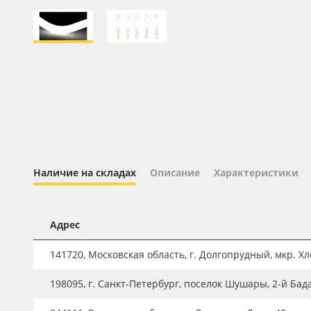
Профильные системы
Сублимация и термотрансфер
Светотехника
Инженерные пластики
Упаковочные материалы
Оборудование и инструмент
Новинки ассортимента
Наличие на складах
Описание
Характеристики
Oracal 641
Orajet 3640
Адрес
Плёнка монтажная Oratape
ПЭТ листовой
141720, Московская область, г. Долгопрудный, мкр. Хле
ПЭТ бэклит
198095, г. Санкт-Петербург, поселок Шушары, 2-й Бад
Вспененный ПВХ