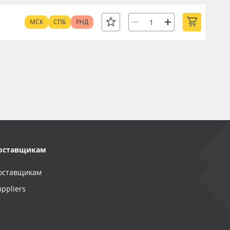
МСК
СПБ
РНД
оставщикам
оставщикам
uppliers