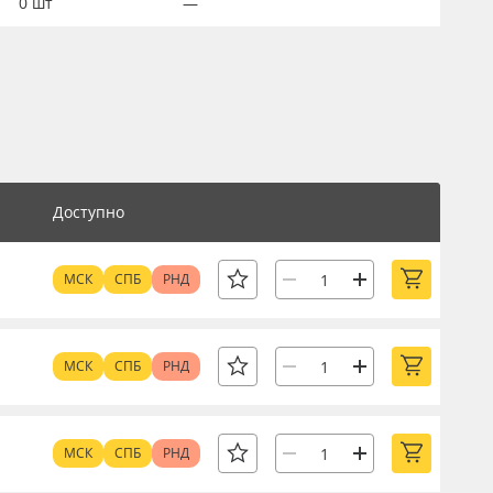
0
шт
—
Доступно
МСК
СПБ
РНД
МСК
СПБ
РНД
МСК
СПБ
РНД