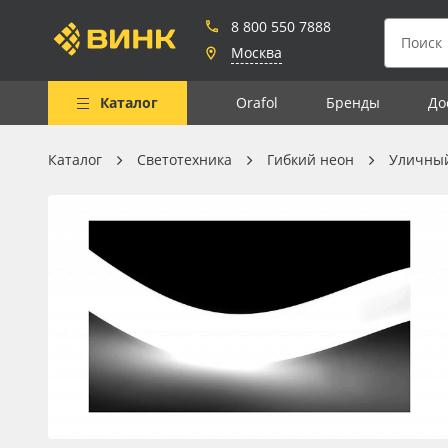
8 800 550 7888
Москва
Каталог
Orafol
Бренды
До
Каталог
Светотехника
Гибкий неон
Уличный
Весь каталог
Рулонные материалы
Самоклеящиеся плёнки
Листовые материалы
Чернила
Клей, скотчи и крепёж
Мобильные конструкции и
POS-материалы