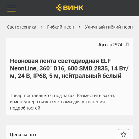
Orafol
Бренды
Доставка
Светотехника
Гибкий неон
Уличный гибкий неон
Арт.
р2574
Неоновая лента светодиодная ELF
Каталог
Весь каталог
NeonLine, 360˚ D16, 600 SMD 2835, 14 Вт/
м, 24 В, IP68, 5 м, нейтральный белый
Orafol
Рулонные материалы
Бренды
Самоклеящиеся плёнки
Товар поставляется под заказ. Разместите заказ,
и менеджер свяжется с вами для уточнения
подробностей.
Доставка
Листовые материалы
Оплата
Чернила
Цена за:
шт