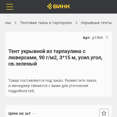
Orafol
Бренды
Доставка
ериалы
Тентовая ткань и тарпаулин
Укрывные тенты
Арт.
р1969
Тент укрывной из тарпаулина с
Каталог
Весь каталог
люверсами, 90 г/м2, 3*15 м, усил.угол,
св.зеленый
Orafol
Рулонные материалы
Бренды
Самоклеящиеся плёнки
Товар поставляется под заказ. Разместите заказ,
и менеджер свяжется с вами для уточнения
подробностей.
Доставка
Листовые материалы
Оплата
Чернила
Цена за:
шт