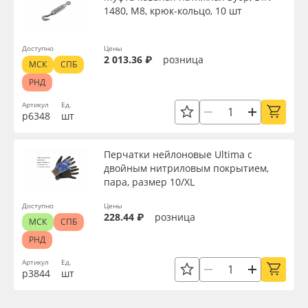
1480, М8, крюк-кольцо, 10 шт
Доступно
Цены
2 013.36 ₽
розница
МСК
СПБ
РНД
Артикул
Ед.
р6348
шт
Перчатки нейлоновые Ultima с
двойным нитриловым покрытием,
пара, размер 10/XL
Доступно
Цены
228.44 ₽
розница
МСК
СПБ
РНД
Артикул
Ед.
р3844
шт