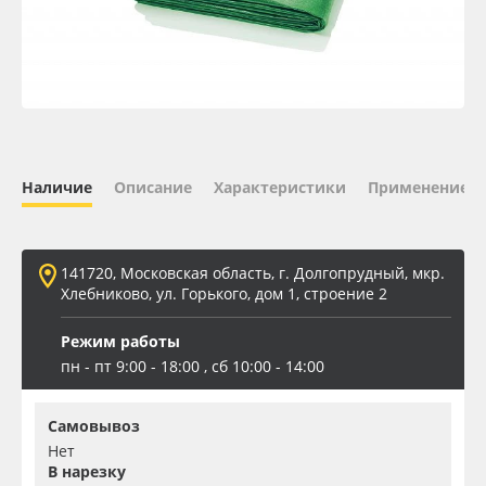
Oracal 641
Orajet 3640
Плёнка монтажная Oratape
Наличие
Описание
Характеристики
Применение
ПЭТ листовой
ПЭТ бэклит
141720, Московская область, г. Долгопрудный, мкр.
Хлебниково, ул. Горького, дом 1, строение 2
Вспененный ПВХ
Режим работы
пн - пт 9:00 - 18:00 , сб 10:00 - 14:00
Баннер
Самовывоз
Заготовки для сувениров
Нет
В нарезку