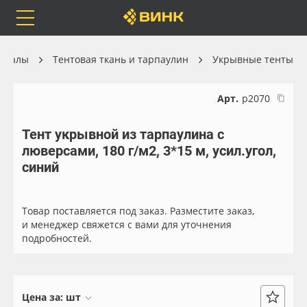
Orafol
Бренды
Доставка
ериалы
Тентовая ткань и тарпаулин
Укрывные тенты
Арт.
р2070
Тент укрывной из тарпаулина с
Каталог
Весь каталог
люверсами, 180 г/м2, 3*15 м, усил.угол,
синий
Orafol
Рулонные материалы
Бренды
Самоклеящиеся плёнки
Товар поставляется под заказ. Разместите заказ,
и менеджер свяжется с вами для уточнения
подробностей.
Доставка
Листовые материалы
Оплата
Чернила
Цена за:
шт