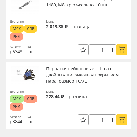
1480, М8, крюк-кольцо, 10 шт
Доступно
Цены
2 013.36 ₽
розница
МСК
СПБ
РНД
Артикул
Ед.
р6348
шт
Перчатки нейлоновые Ultima с
двойным нитриловым покрытием,
пара, размер 10/XL
Доступно
Цены
228.44 ₽
розница
МСК
СПБ
РНД
Артикул
Ед.
р3844
шт