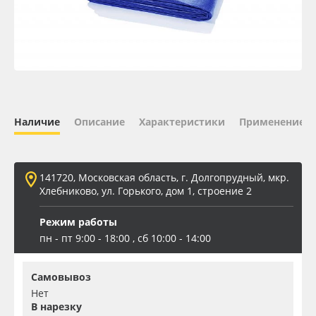
Oracal 641
Orajet 3640
Плёнка монтажная Oratape
Наличие
Описание
Характеристики
Применение
ПЭТ листовой
ПЭТ бэклит
141720, Московская область, г. Долгопрудный, мкр.
Хлебниково, ул. Горького, дом 1, строение 2
Вспененный ПВХ
Режим работы
пн - пт 9:00 - 18:00 , сб 10:00 - 14:00
Баннер
Самовывоз
Заготовки для сувениров
Нет
В нарезку