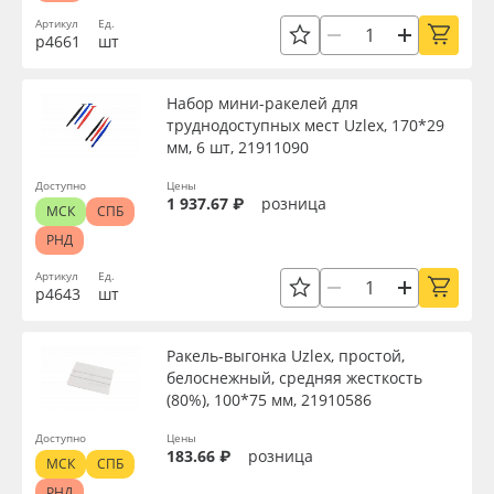
Артикул
Ед.
р4661
шт
Набор мини-ракелей для
труднодоступных мест Uzlex, 170*29
мм, 6 шт, 21911090
Доступно
Цены
1 937.67 ₽
розница
МСК
СПБ
РНД
Артикул
Ед.
р4643
шт
Ракель-выгонка Uzlex, простой,
белоснежный, средняя жесткость
(80%), 100*75 мм, 21910586
Доступно
Цены
183.66 ₽
розница
МСК
СПБ
РНД