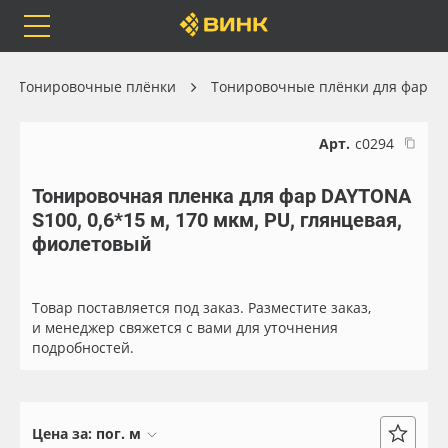
Orafol
Бренды
Доставка
Тонировочные плёнки
Тонировочные плёнки для фар
Арт.
с0294
Тонировочная пленка для фар DAYTONA
Каталог
Весь каталог
S100, 0,6*15 м, 170 мкм, PU, глянцевая,
фиолетовый
Orafol
Рулонные материалы
Бренды
Самоклеящиеся плёнки
Товар поставляется под заказ. Разместите заказ,
и менеджер свяжется с вами для уточнения
подробностей.
Доставка
Листовые материалы
Оплата
Чернила
Цена за:
пог. м