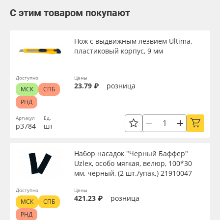
С этим товаром покупают
Нож с выдвижным лезвием Ultima,
пластиковый корпус, 9 мм
Доступно
Цены
23.79 ₽
розница
МСК
СПБ
РНД
Артикул
Ед.
р3784
шт
Набор насадок "Черный Баффер"
Uzlex, особо мягкая, велюр, 100*30
мм, черный, (2 шт./упак.) 21910047
Доступно
Цены
421.23 ₽
розница
МСК
СПБ
РНД