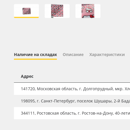
Профильные системы
Сублимация и термотрансфер
Светотехника
Инженерные пластики
Упаковочные материалы
Оборудование и инструмент
Наличие на складах
Описание
Характеристики
Новинки ассортимента
Oracal 641
Адрес
Orajet 3640
141720, Московская область, г. Долгопрудный, мкр. Хле
Плёнка монтажная Oratape
198095, г. Санкт-Петербург, поселок Шушары, 2-й Бад
ПЭТ листовой
344111, Ростовская область, г. Ростов-на-Дону, 40-лет
ПЭТ бэклит
Вспененный ПВХ