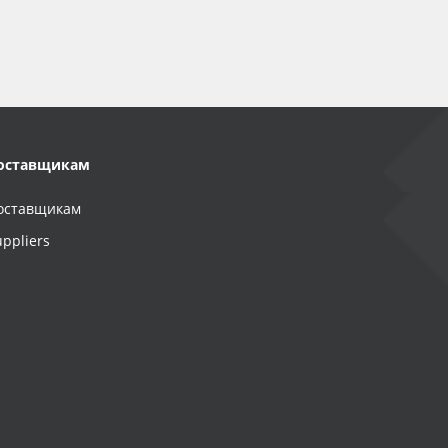
оставщикам
оставщикам
uppliers