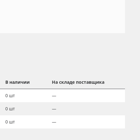
В наличии
На складе поставщика
0
шт
—
0
шт
—
0
шт
—