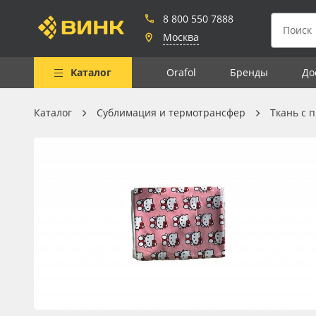
8 800 550 7888
Москва
Каталог
Orafol
Бренды
До
Каталог
Сублимация и термотрансфер
Ткань с 
Весь каталог
Рулонные материалы
Самоклеящиеся плёнки
Листовые материалы
Чернила
Клей, скотчи и крепёж
Мобильные конструкции и
POS-материалы