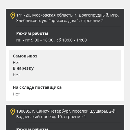
Oracal 641
141720, Московская область, г. Долгопрудный, мкр.
Хлебниково, ул. Горького, дом 1, строение 2
Orajet 3640
Режим работы
Плёнка монтажная Oratape
пн - пт 9:00 - 18:00 , сб 10:00 - 14:00
ПЭТ листовой
Самовывоз
Нет
В нарезку
ПЭТ бэклит
Нет
Вспененный ПВХ
На складе поставщика
Нет
Баннер
198095, г. Санкт-Петербург, поселок Шушары, 2-й
Заготовки для сувениров
Бадаевский проезд, 10, строение 1
Режим работы