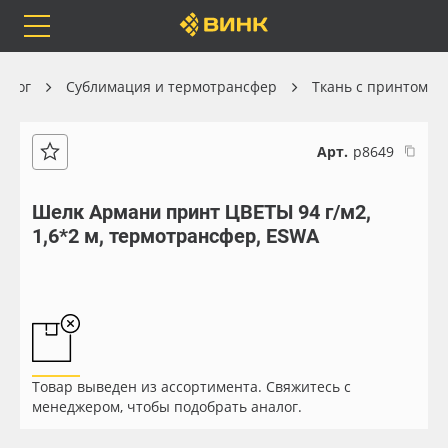
Orafol
Бренды
Доставка
талог
Сублимация и термотрансфер
Ткань с принтом
Арт.
р8649
Каталог
Весь каталог
Шелк Армани принт ЦВЕТЫ 94 г/м2,
1,6*2 м, термотрансфер, ESWA
Orafol
Рулонные материалы
Бренды
Самоклеящиеся плёнки
Доставка
Листовые материалы
Товар выведен из ассортимента. Свяжитесь с
Оплата
Чернила
менеджером, чтобы подобрать аналог.