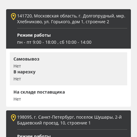
Oracal 641
141720, Московская область, г. Долгопрудный, мкр.
Хлебниково, ул. Горького, дом 1, строение 2
Orajet 3640
Режим работы
Плёнка монтажная Oratape
пн - пт 9:00 - 18:00 , сб 10:00 - 14:00
ПЭТ листовой
Самовывоз
Нет
В нарезку
ПЭТ бэклит
Нет
Вспененный ПВХ
На складе поставщика
Нет
Баннер
198095, г. Санкт-Петербург, поселок Шушары, 2-й
Заготовки для сувениров
Бадаевский проезд, 10, строение 1
Режим работы