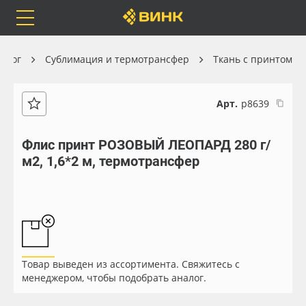
Orafol
Бренды
Доставка
талог
Сублимация и термотрансфер
Ткань с принтом
Арт.
р8639
Каталог
Весь каталог
Флис принт РОЗОВЫЙ ЛЕОПАРД 280 г/
м2, 1,6*2 м, термотрансфер
Orafol
Рулонные материалы
Бренды
Самоклеящиеся плёнки
Доставка
Листовые материалы
Товар выведен из ассортимента. Свяжитесь с
Оплата
Чернила
менеджером, чтобы подобрать аналог.