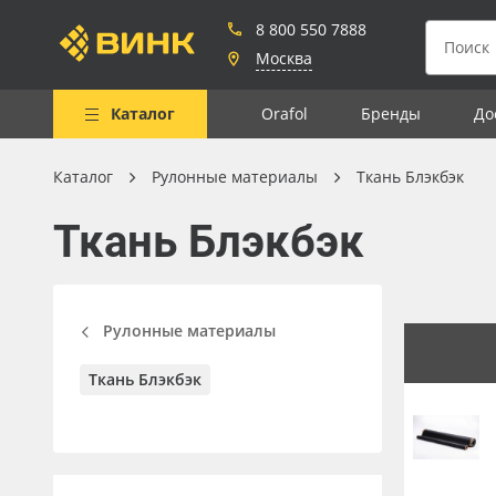
8 800 550 7888
Москва
Каталог
Orafol
Бренды
До
Каталог
Рулонные материалы
Ткань Блэкбэк
Весь каталог
Ткань Блэкбэк
Рулонные материалы
Самоклеящиеся плёнки
Листовые материалы
Рулонные материалы
Чернила
Ткань Блэкбэк
Клей, скотчи и крепёж
Мобильные конструкции и
POS-материалы