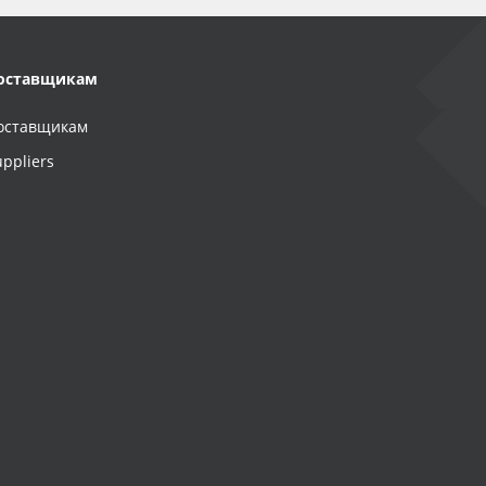
оставщикам
оставщикам
uppliers