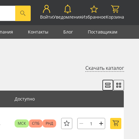
Войти
Уведомления
Избранное
Корзина
пания
Контакты
Блог
Поставщикам
Скачать каталог
Доступно
.
МСК
СПБ
РНД