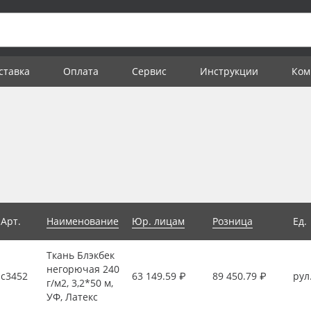
ставка
Оплата
Сервис
Инструкции
Ком
Арт.
Наименование
Юр. лицам
Розница
Ед.
Ткань Блэкбек
негорючая 240
с3452
63 149.59 ₽
89 450.79 ₽
рул
г/м2, 3,2*50 м,
УФ, Латекс