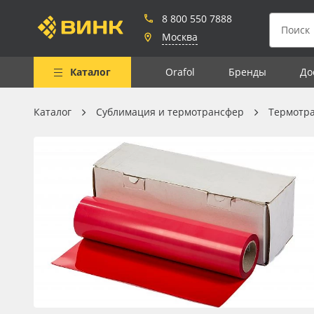
8 800 550 7888
Москва
Каталог
Orafol
Бренды
До
Каталог
Сублимация и термотрансфер
Термотр
Весь каталог
Рулонные материалы
Самоклеящиеся плёнки
Листовые материалы
Чернила
Клей, скотчи и крепёж
Мобильные конструкции и
POS-материалы