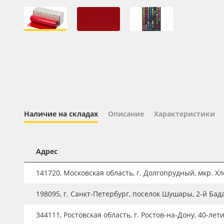
Профильные системы
Сублимация и термотрансфер
Светотехника
Инженерные пластики
Упаковочные материалы
Оборудование и инструмент
Новинки ассортимента
Наличие на складах
Описание
Характеристики
Oracal 641
Orajet 3640
Адрес
Плёнка монтажная Oratape
141720, Московская область, г. Долгопрудный, мкр. Хле
ПЭТ листовой
198095, г. Санкт-Петербург, поселок Шушары, 2-й Бад
ПЭТ бэклит
344111, Ростовская область, г. Ростов-на-Дону, 40-лет
Вспененный ПВХ