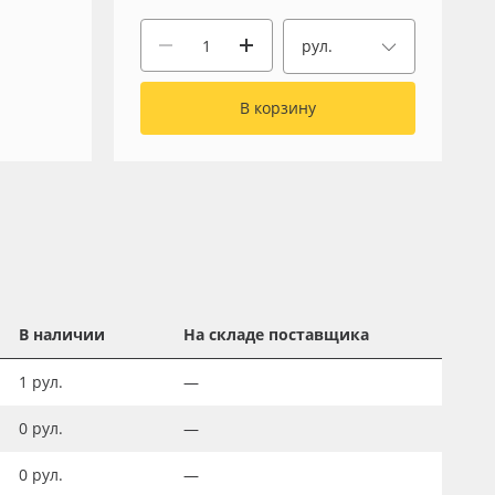
рул.
В корзину
В наличии
На складе поставщика
1
рул.
—
0
рул.
—
0
рул.
—