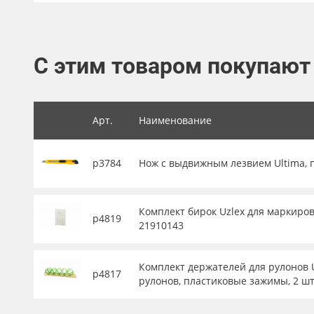
Баннер
Заготовки для сувениров
С этим товаром покупают
Арт.
Наименование
р3784
Нож с выдвижным лезвием Ultima, 
Комплект бирок Uzlex для маркиров
р4819
21910143
Комплект держателей для рулонов U
р4817
рулонов, пластиковые зажимы, 2 шт