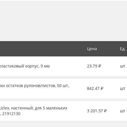
Цена
Ед.
пластиковый корпус, 9 мм
23.79 ₽
шт
ки остатков рулонов/листов, 50 шт,
842.47 ₽
шт
zlex, настенный, для 5 маленьких
3 201.37 ₽
шт
, 21912130