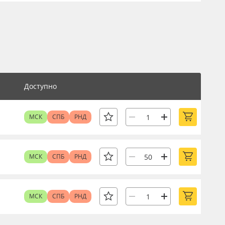
Доступно
МСК
СПБ
РНД
МСК
СПБ
РНД
МСК
СПБ
РНД