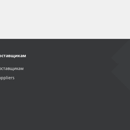
оставщикам
оставщикам
uppliers