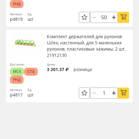
РНД
Артикул
Ед.
р4819
шт
Комплект держателей для рулонов
Uzlex, настенный, для 5 маленьких
рулонов, пластиковые зажимы, 2 шт,
21912130
Доступно
Цены
3 201.37 ₽
розница
МСК
СПБ
РНД
Артикул
Ед.
р4817
шт