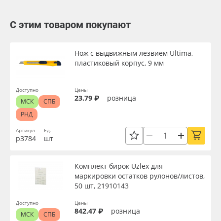
С этим товаром покупают
Нож с выдвижным лезвием Ultima,
пластиковый корпус, 9 мм
Доступно
Цены
23.79 ₽
розница
МСК
СПБ
РНД
Артикул
Ед.
р3784
шт
Комплект бирок Uzlex для
маркировки остатков рулонов/листов,
50 шт, 21910143
Доступно
Цены
842.47 ₽
розница
МСК
СПБ