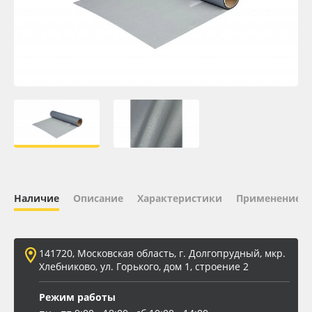
Oracal 641
Orajet 3640
Плёнка монтажная Oratape
ПЭТ листовой
ПЭТ бэклит
Наличие
Описание
Характеристики
Применение
Вспененный ПВХ
Баннер
141720, Московская область, г. Долгопрудный, мкр.
Хлебниково, ул. Горького, дом 1, строение 2
Заготовки для сувениров
Режим работы