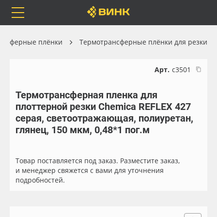
Orafol
Бренды
Доставка
ансферные плёнки
Термотрансферные плёнки для резки
Арт.
с3501
Термотрансферная пленка для
Каталог
Весь каталог
плоттерной резки Chemica REFLEX 427
серая, светоотражающая, полиуретан,
Orafol
Рулонные материалы
глянец, 150 мкм, 0,48*1 пог.м
Бренды
Самоклеящиеся плёнки
Товар поставляется под заказ. Разместите заказ,
и менеджер свяжется с вами для уточнения
Доставка
Листовые материалы
подробностей.
Оплата
Чернила