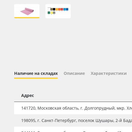
Профильные системы
Сублимация и термотрансфер
Светотехника
Инженерные пластики
Упаковочные материалы
Оборудование и инструмент
Новинки ассортимента
Наличие на складах
Описание
Характеристики
Oracal 641
Orajet 3640
Адрес
Плёнка монтажная Oratape
ПЭТ листовой
141720, Московская область, г. Долгопрудный, мкр. Хле
ПЭТ бэклит
198095, г. Санкт-Петербург, поселок Шушары, 2-й Бад
Вспененный ПВХ