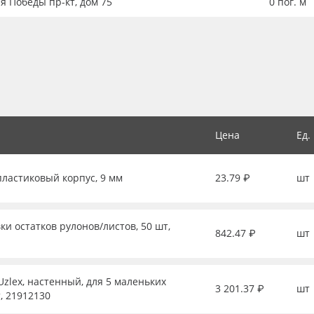
ия Победы пр-кт, дом 75
0
пог. м
Цена
Ед.
пластиковый корпус, 9 мм
23.79 ₽
шт
ки остатков рулонов/листов, 50 шт,
842.47 ₽
шт
zlex, настенный, для 5 маленьких
3 201.37 ₽
шт
, 21912130