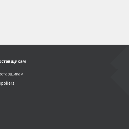
оставщикам
оставщикам
uppliers