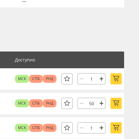
—
Доступно
МСК
СПБ
РНД
МСК
СПБ
РНД
МСК
СПБ
РНД