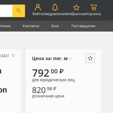
Войти
Уведомления
Избранное
Корзина
пания
Контакты
Блог
Поставщикам
с3221
Цена за:
пог. м
а
792
00 ₽
для юридических лиц
820
on
98 ₽
розничная цена