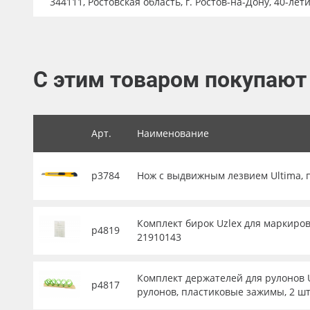
344111, Ростовская область, г. Ростов-на-Дону, 40-лет
Баннер
Заготовки для сувениров
С этим товаром покупают
Арт.
Наименование
р3784
Нож с выдвижным лезвием Ultima, 
Комплект бирок Uzlex для маркиров
р4819
21910143
Комплект держателей для рулонов U
р4817
рулонов, пластиковые зажимы, 2 шт