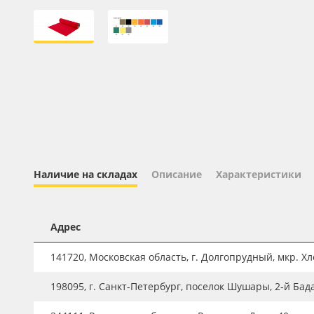
Профильные системы
Сублимация и термотрансфер
Светотехника
Инженерные пластики
Упаковочные материалы
Оборудование и инструмент
Новинки ассортимента
Наличие на складах
Описание
Характеристики
Oracal 641
Orajet 3640
Адрес
Плёнка монтажная Oratape
ПЭТ листовой
141720, Московская область, г. Долгопрудный, мкр. Хле
ПЭТ бэклит
198095, г. Санкт-Петербург, поселок Шушары, 2-й Бад
Вспененный ПВХ