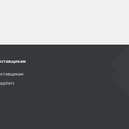
оставщикам
оставщикам
uppliers