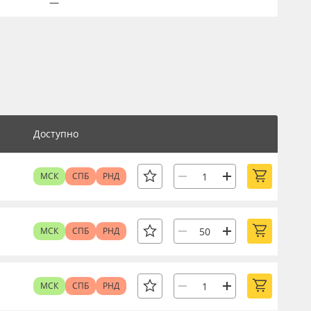
—
Доступно
МСК
СПБ
РНД
МСК
СПБ
РНД
МСК
СПБ
РНД