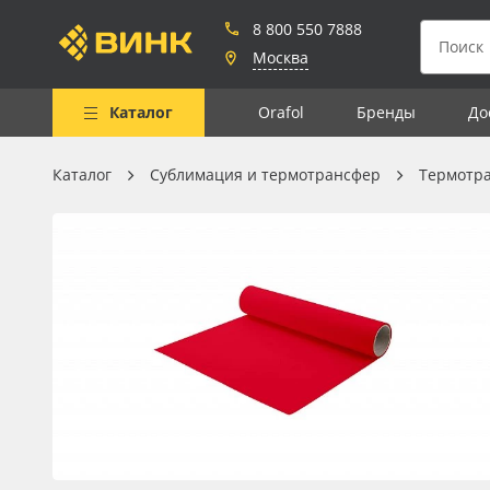
8 800 550 7888
Москва
Каталог
Orafol
Бренды
До
Каталог
Сублимация и термотрансфер
Термотр
Весь каталог
Рулонные материалы
Самоклеящиеся плёнки
Листовые материалы
Чернила
Клей, скотчи и крепёж
Мобильные конструкции и
POS-материалы