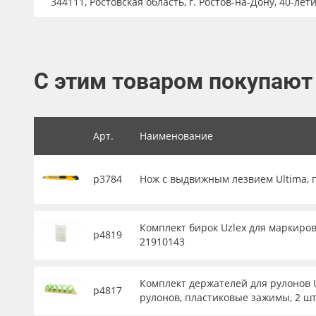
344111, Ростовская область, г. Ростов-на-Дону, 40-лет
Баннер
Заготовки для сувениров
С этим товаром покупают
Арт.
Наименование
р3784
Нож с выдвижным лезвием Ultima, 
Комплект бирок Uzlex для маркиров
р4819
21910143
Комплект держателей для рулонов U
р4817
рулонов, пластиковые зажимы, 2 шт