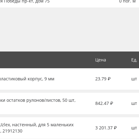
ия Победы пр-кт, дом 75
0
пог. м
Цена
Ед.
пластиковый корпус, 9 мм
23.79 ₽
шт
ки остатков рулонов/листов, 50 шт,
842.47 ₽
шт
zlex, настенный, для 5 маленьких
3 201.37 ₽
шт
, 21912130