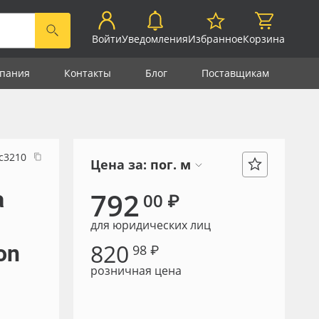
Войти
Уведомления
Избранное
Корзина
пания
Контакты
Блог
Поставщикам
с3210
Цена за:
пог. м
а
792
00 ₽
для юридических лиц
820
on
98 ₽
розничная цена