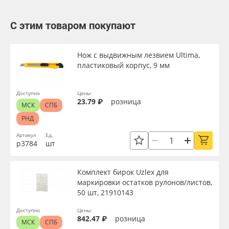
С этим товаром покупают
Нож с выдвижным лезвием Ultima,
пластиковый корпус, 9 мм
Доступно
Цены
23.79 ₽
розница
МСК
СПБ
РНД
Артикул
Ед.
р3784
шт
Комплект бирок Uzlex для
маркировки остатков рулонов/листов,
50 шт, 21910143
Доступно
Цены
842.47 ₽
розница
МСК
СПБ