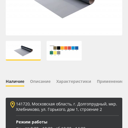
Oracal 641
Orajet 3640
Плёнка монтажная Oratape
ПЭТ листовой
ПЭТ бэклит
Наличие
Описание
Характеристики
Применение
Вспененный ПВХ
Баннер
141720, Московская область, г. Долгопрудный, мкр.
Хлебниково, ул. Горького, дом 1, строение 2
Заготовки для сувениров
Режим работы