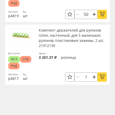
РНД
Артикул
Ед.
р4819
шт
Комплект держателей для рулонов
Uzlex, настенный, для 5 маленьких
рулонов, пластиковые зажимы, 2 шт,
21912130
Доступно
Цены
3 201.37 ₽
розница
МСК
СПБ
РНД
Артикул
Ед.
р4817
шт