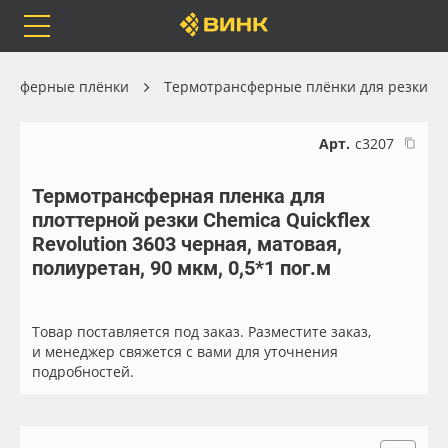
Orafol
Бренды
Доставка
ансферные плёнки
Термотрансферные плёнки для резки
Арт.
с3207
Термотрансферная пленка для
Каталог
Весь каталог
плоттерной резки Chemica Quickflex
Revolution 3603 черная, матовая,
Orafol
Рулонные материалы
полиуретан, 90 мкм, 0,5*1 пог.м
Бренды
Самоклеящиеся плёнки
Товар поставляется под заказ. Разместите заказ,
и менеджер свяжется с вами для уточнения
Доставка
Листовые материалы
подробностей.
Оплата
Чернила