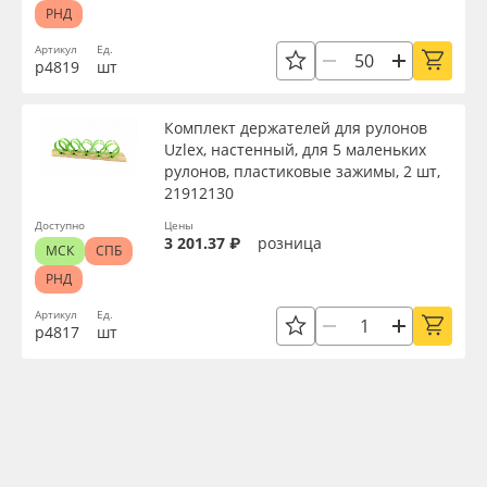
РНД
Артикул
Ед.
р4819
шт
Комплект держателей для рулонов
Uzlex, настенный, для 5 маленьких
рулонов, пластиковые зажимы, 2 шт,
21912130
Доступно
Цены
3 201.37 ₽
розница
МСК
СПБ
РНД
Артикул
Ед.
р4817
шт