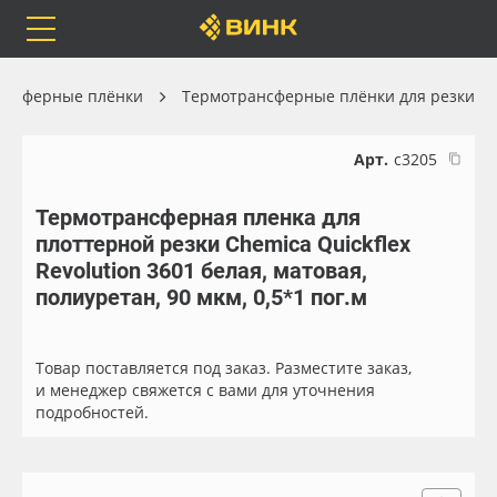
Orafol
Бренды
Доставка
ансферные плёнки
Термотрансферные плёнки для резки
Арт.
с3205
Термотрансферная пленка для
Каталог
Весь каталог
плоттерной резки Chemica Quickflex
Revolution 3601 белая, матовая,
Orafol
Рулонные материалы
полиуретан, 90 мкм, 0,5*1 пог.м
Бренды
Самоклеящиеся плёнки
Товар поставляется под заказ. Разместите заказ,
и менеджер свяжется с вами для уточнения
Доставка
Листовые материалы
подробностей.
Оплата
Чернила