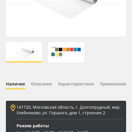
Oracal 641
Orajet 3640
Плёнка монтажная Oratape
ПЭТ листовой
ПЭТ бэклит
Наличие
Описание
Характеристики
Применение
Вспененный ПВХ
Баннер
141720, Московская область, г. Долгопрудный, мкр.
Хлебниково, ул. Горького, дом 1, строение 2
Заготовки для сувениров
Режим работы