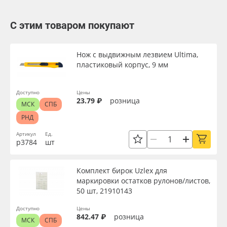
С этим товаром покупают
Нож с выдвижным лезвием Ultima,
пластиковый корпус, 9 мм
Доступно
Цены
23.79 ₽
розница
МСК
СПБ
РНД
Артикул
Ед.
р3784
шт
Комплект бирок Uzlex для
маркировки остатков рулонов/листов,
50 шт, 21910143
Доступно
Цены
842.47 ₽
розница
МСК
СПБ