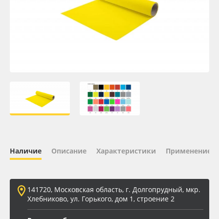
Oracal 641
Orajet 3640
Плёнка монтажная Oratape
ПЭТ листовой
ПЭТ бэклит
Вспененный ПВХ
Наличие
Описание
Характеристики
Применение
Баннер
141720, Московская область, г. Долгопрудный, мкр.
Заготовки для сувениров
Хлебниково, ул. Горького, дом 1, строение 2