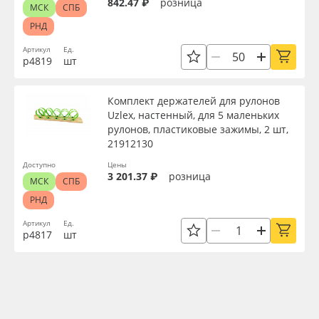
842.47 ₽
розница
МСК
СПБ
РНД
Артикул
Ед.
р4819
шт
Комплект держателей для рулонов
Uzlex, настенный, для 5 маленьких
рулонов, пластиковые зажимы, 2 шт,
21912130
Доступно
Цены
3 201.37 ₽
розница
МСК
СПБ
РНД
Артикул
Ед.
р4817
шт