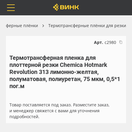
Orafol
Бренды
Доставка
ансферные плёнки
Термотрансферные плёнки для резки
Арт.
с2980
Термотрансферная пленка для
Каталог
Весь каталог
плоттерной резки Chemica Hotmark
Revolution 313 лимонно-желтая,
Orafol
Рулонные материалы
полуматовая, полиуретан, 75 мкм, 0,5*1
пог.м
Бренды
Самоклеящиеся плёнки
Доставка
Листовые материалы
Товар поставляется под заказ. Разместите заказ,
и менеджер свяжется с вами для уточнения
подробностей.
Оплата
Чернила