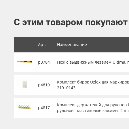
Баннер
Заготовки для сувениров
С этим товаром покупают
Арт.
Наименование
р3784
Нож с выдвижным лезвием Ultima, 
Комплект бирок Uzlex для маркиров
р4819
21910143
Комплект держателей для рулонов U
р4817
рулонов, пластиковые зажимы, 2 шт