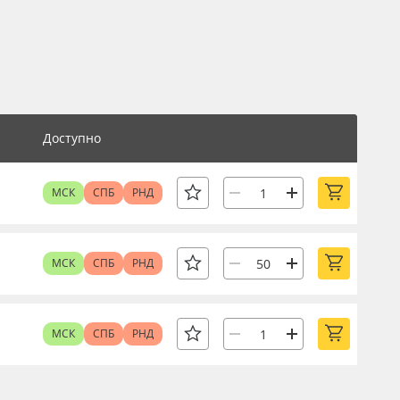
Доступно
МСК
СПБ
РНД
МСК
СПБ
РНД
МСК
СПБ
РНД