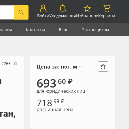
Войти
Уведомления
Избранное
Корзина
пания
Контакты
Блог
Поставщикам
с2766
Цена за:
пог. м
а
693
60 ₽
для юридических лиц
718
98 ₽
розничная цена
тан,