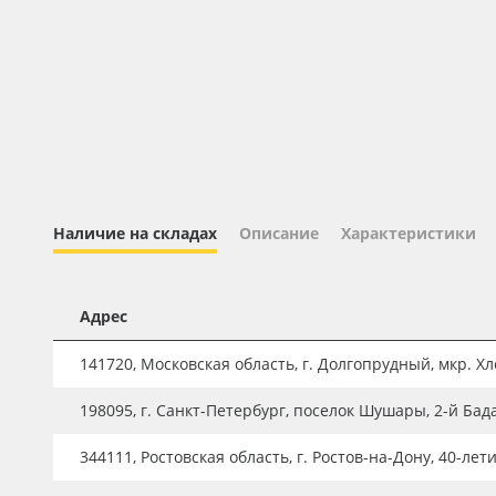
Профильные системы
Сублимация и термотрансфер
Светотехника
Инженерные пластики
Упаковочные материалы
Оборудование и инструмент
Наличие на складах
Описание
Характеристики
Новинки ассортимента
Oracal 641
Адрес
Orajet 3640
Плёнка монтажная Oratape
141720, Московская область, г. Долгопрудный, мкр. Хле
ПЭТ листовой
198095, г. Санкт-Петербург, поселок Шушары, 2-й Бад
ПЭТ бэклит
344111, Ростовская область, г. Ростов-на-Дону, 40-лет
Вспененный ПВХ