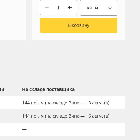
пог. м
В корзину
ии
На складе поставщика
144
пог. м
(на складе Винк — 13 августа)
144
пог. м
(на складе Винк — 16 августа)
—