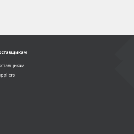
оставщикам
оставщикам
uppliers