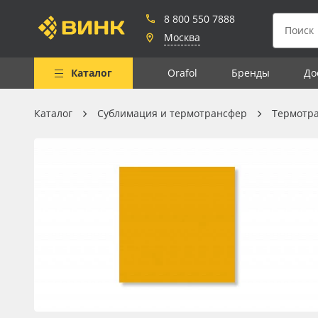
8 800 550 7888
Москва
Каталог
Orafol
Бренды
До
Каталог
Сублимация и термотрансфер
Термотр
Весь каталог
Рулонные материалы
Самоклеящиеся плёнки
Листовые материалы
Чернила
Клей, скотчи и крепёж
Мобильные конструкции и
POS-материалы