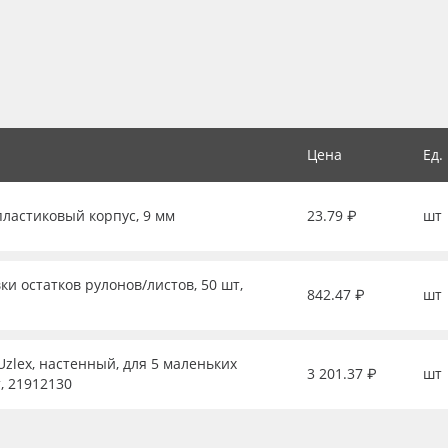
Цена
Ед.
пластиковый корпус, 9 мм
23.79 ₽
шт
ки остатков рулонов/листов, 50 шт,
842.47 ₽
шт
zlex, настенный, для 5 маленьких
3 201.37 ₽
шт
, 21912130